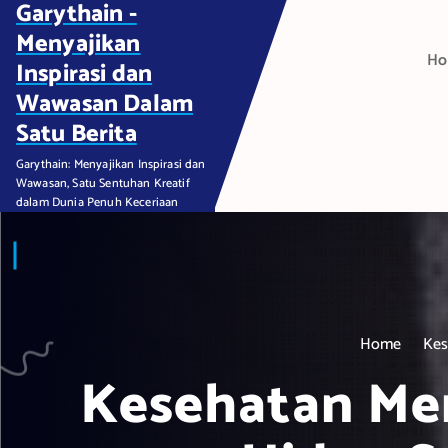
Garythain -
S
k
Menyajikan
H
i
Inspirasi dan
p
Wawasan Dalam
t
Satu Berita
o
c
Garythain: Menyajikan Inspirasi dan
Wawasan, Satu Sentuhan Kreatif
o
dalam Dunia Penuh Keceriaan
n
t
e
n
t
Home
Kes
Kesehatan Men