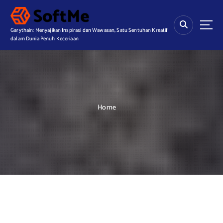
S
k
i
Garythain: Menyajikan Inspirasi dan Wawasan, Satu Sentuhan Kreatif
p
dalam Dunia Penuh Keceriaan
t
o
c
o
n
t
Home
e
n
t