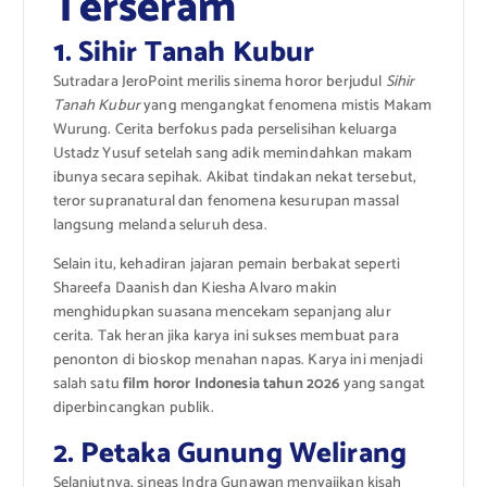
Terseram
1. Sihir Tanah Kubur
Sutradara JeroPoint merilis sinema horor berjudul
Sihir
Tanah Kubur
yang mengangkat fenomena mistis Makam
Wurung.
Cerita berfokus pada perselisihan keluarga
Ustadz Yusuf setelah sang adik memindahkan makam
ibunya secara sepihak.
Akibat tindakan nekat tersebut,
teror supranatural dan fenomena kesurupan massal
langsung melanda seluruh desa.
Selain itu, kehadiran jajaran pemain berbakat seperti
Shareefa Daanish dan Kiesha Alvaro makin
menghidupkan suasana mencekam sepanjang alur
cerita. Tak heran jika karya ini sukses membuat para
penonton di bioskop menahan napas.
Karya ini menjadi
salah satu
film horor Indonesia tahun 2026
yang sangat
diperbincangkan publik.
2. Petaka Gunung Welirang
Selanjutnya, sineas Indra Gunawan menyajikan kisah