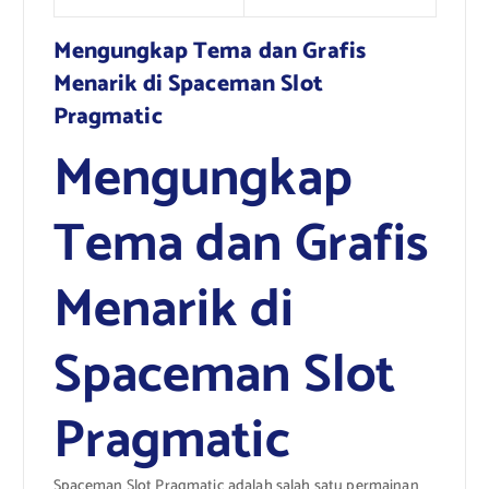
Mengungkap Tema dan Grafis
Menarik di Spaceman Slot
Pragmatic
Mengungkap
Tema dan Grafis
Menarik di
Spaceman Slot
Pragmatic
Spaceman Slot Pragmatic adalah salah satu permainan