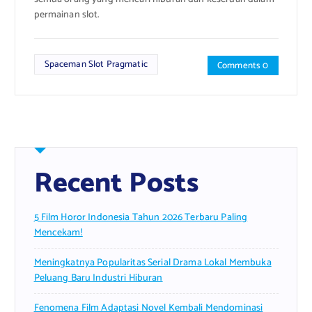
permainan slot.
Spaceman Slot Pragmatic
Comments 0
Recent Posts
5 Film Horor Indonesia Tahun 2026 Terbaru Paling
Mencekam!
Meningkatnya Popularitas Serial Drama Lokal Membuka
Peluang Baru Industri Hiburan
Fenomena Film Adaptasi Novel Kembali Mendominasi