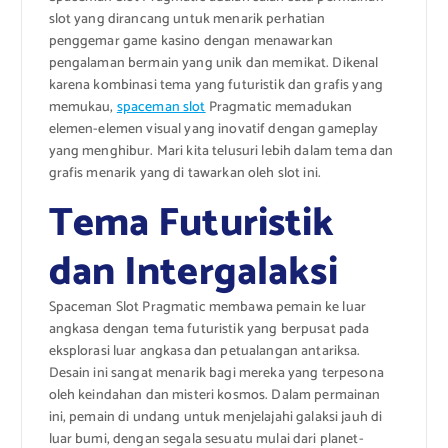
slot yang dirancang untuk menarik perhatian
penggemar game kasino dengan menawarkan
pengalaman bermain yang unik dan memikat. Dikenal
karena kombinasi tema yang futuristik dan grafis yang
memukau,
spaceman slot
Pragmatic memadukan
elemen-elemen visual yang inovatif dengan gameplay
yang menghibur. Mari kita telusuri lebih dalam tema dan
grafis menarik yang di tawarkan oleh slot ini.
Tema Futuristik
dan Intergalaksi
Spaceman Slot Pragmatic membawa pemain ke luar
angkasa dengan tema futuristik yang berpusat pada
eksplorasi luar angkasa dan petualangan antariksa.
Desain ini sangat menarik bagi mereka yang terpesona
oleh keindahan dan misteri kosmos. Dalam permainan
ini, pemain di undang untuk menjelajahi galaksi jauh di
luar bumi, dengan segala sesuatu mulai dari planet-