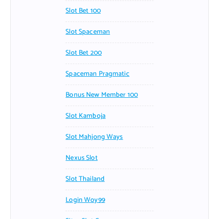
Slot Bet 100
Slot Spaceman
Slot Bet 200
Spaceman Pragmatic
Bonus New Member 100
Slot Kamboja
Slot Mahjong Ways
Nexus Slot
Slot Thailand
Login Woy99