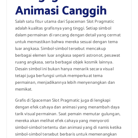
Animasi Canggih
Salah satu fitur utama dari Spaceman Slot Pragmatic
adalah kualitas grafisnya yang tinggi. Setiap simbol
dalam permainan di rancang dengan detail yang cermat
untuk memastikan bahwa mereka sesuai dengan tema
luar angkasa. Simbol-simbol tersebut mencakup
berbagai elemen luar angkasa seperti astronot, pesawat
ruang angkasa, serta berbagai objek kosmik lainnya.
Desain simbol ini bukan hanya menarik secara visual
tetapi juga berfungsi untuk memperkuat tema
permainan, menjadikannya lebih menyenangkan dan
memikat.
Grafis di Spaceman Slot Pragmatic juga di lengkapi
dengan efek cahaya dan animasi yang menambah daya
tarik visual permainan. Saat pemain memutar gulungan,
mereka akan melihat efek cahaya yang menyoroti
simbol-simbol tertentu dan animasi yang di namis ketika
simbol-simbol tersebut berbaris untuk memenangkan