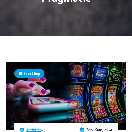
Gambling
Sep, Kam, 2024
authorcoy