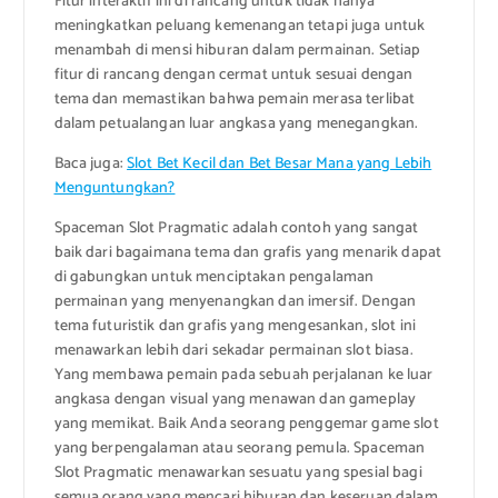
Fitur interaktif ini di rancang untuk tidak hanya
meningkatkan peluang kemenangan tetapi juga untuk
menambah di mensi hiburan dalam permainan. Setiap
fitur di rancang dengan cermat untuk sesuai dengan
tema dan memastikan bahwa pemain merasa terlibat
dalam petualangan luar angkasa yang menegangkan.
Baca juga:
Slot Bet Kecil dan Bet Besar Mana yang Lebih
Menguntungkan?
Spaceman Slot Pragmatic adalah contoh yang sangat
baik dari bagaimana tema dan grafis yang menarik dapat
di gabungkan untuk menciptakan pengalaman
permainan yang menyenangkan dan imersif. Dengan
tema futuristik dan grafis yang mengesankan, slot ini
menawarkan lebih dari sekadar permainan slot biasa.
Yang membawa pemain pada sebuah perjalanan ke luar
angkasa dengan visual yang menawan dan gameplay
yang memikat. Baik Anda seorang penggemar game slot
yang berpengalaman atau seorang pemula. Spaceman
Slot Pragmatic menawarkan sesuatu yang spesial bagi
semua orang yang mencari hiburan dan keseruan dalam