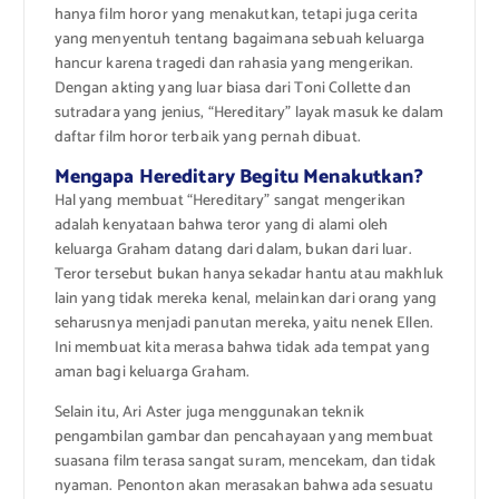
hanya film horor yang menakutkan, tetapi juga cerita
yang menyentuh tentang bagaimana sebuah keluarga
hancur karena tragedi dan rahasia yang mengerikan.
Dengan akting yang luar biasa dari Toni Collette dan
sutradara yang jenius, “Hereditary” layak masuk ke dalam
daftar film horor terbaik yang pernah dibuat.
Mengapa Hereditary Begitu Menakutkan?
Hal yang membuat “Hereditary” sangat mengerikan
adalah kenyataan bahwa teror yang di alami oleh
keluarga Graham datang dari dalam, bukan dari luar.
Teror tersebut bukan hanya sekadar hantu atau makhluk
lain yang tidak mereka kenal, melainkan dari orang yang
seharusnya menjadi panutan mereka, yaitu nenek Ellen.
Ini membuat kita merasa bahwa tidak ada tempat yang
aman bagi keluarga Graham.
Selain itu, Ari Aster juga menggunakan teknik
pengambilan gambar dan pencahayaan yang membuat
suasana film terasa sangat suram, mencekam, dan tidak
nyaman. Penonton akan merasakan bahwa ada sesuatu