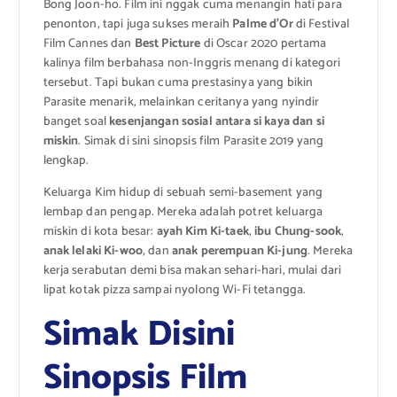
Bong Joon-ho. Film ini nggak cuma menangin hati para
penonton, tapi juga sukses meraih
Palme d’Or
di Festival
Film Cannes dan
Best Picture
di Oscar 2020 pertama
kalinya film berbahasa non-Inggris menang di kategori
tersebut. Tapi bukan cuma prestasinya yang bikin
Parasite menarik, melainkan ceritanya yang nyindir
banget soal
kesenjangan sosial antara si kaya dan si
miskin
. Simak di sini sinopsis film Parasite 2019 yang
lengkap.
Keluarga Kim hidup di sebuah semi-basement yang
lembap dan pengap. Mereka adalah potret keluarga
miskin di kota besar:
ayah Kim Ki-taek
,
ibu Chung-sook
,
anak lelaki Ki-woo
, dan
anak perempuan Ki-jung
. Mereka
kerja serabutan demi bisa makan sehari-hari, mulai dari
lipat kotak pizza sampai nyolong Wi-Fi tetangga.
Simak Disini
Sinopsis Film