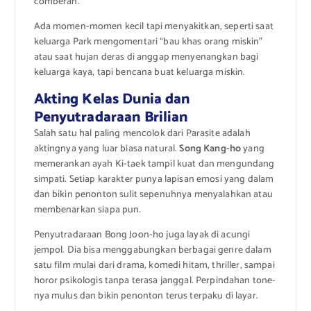
comberan.
Ada momen-momen kecil tapi menyakitkan, seperti saat
keluarga Park mengomentari “bau khas orang miskin”
atau saat hujan deras di anggap menyenangkan bagi
keluarga kaya, tapi bencana buat keluarga miskin.
Akting Kelas Dunia dan
Penyutradaraan Brilian
Salah satu hal paling mencolok dari Parasite adalah
aktingnya yang luar biasa natural.
Song Kang-ho
yang
memerankan ayah Ki-taek tampil kuat dan mengundang
simpati. Setiap karakter punya lapisan emosi yang dalam
dan bikin penonton sulit sepenuhnya menyalahkan atau
membenarkan siapa pun.
Penyutradaraan Bong Joon-ho juga layak di acungi
jempol. Dia bisa menggabungkan berbagai genre dalam
satu film mulai dari drama, komedi hitam, thriller, sampai
horor psikologis tanpa terasa janggal. Perpindahan tone-
nya mulus dan bikin penonton terus terpaku di layar.