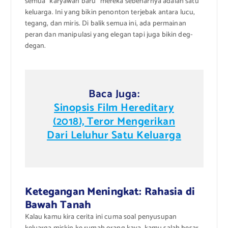
semua “karyawan baru” mereka sebenarnya adalah satu
keluarga. Ini yang bikin penonton terjebak antara lucu,
tegang, dan miris. Di balik semua ini, ada permainan
peran dan manipulasi yang elegan tapi juga bikin deg-
degan.
Baca Juga:
Sinopsis Film Hereditary
(2018), Teror Mengerikan
Dari Leluhur Satu Keluarga
Ketegangan Meningkat: Rahasia di
Bawah Tanah
Kalau kamu kira cerita ini cuma soal penyusupan