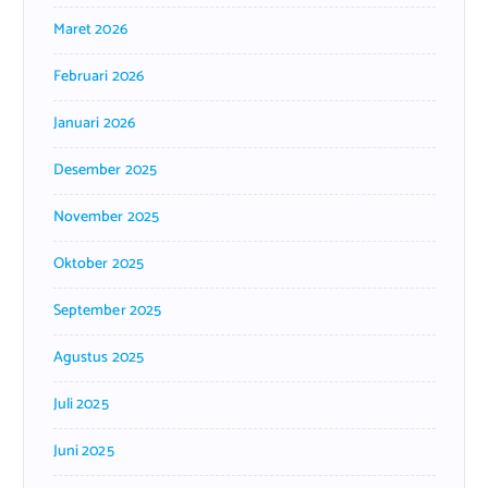
Maret 2026
Februari 2026
Januari 2026
Desember 2025
November 2025
Oktober 2025
September 2025
Agustus 2025
Juli 2025
Juni 2025