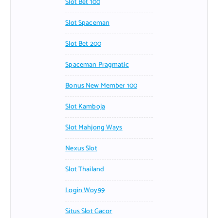
Slot Bet 100
Slot Spaceman
Slot Bet 200
Spaceman Pragmatic
Bonus New Member 100
Slot Kamboja
Slot Mahjong Ways
Nexus Slot
Slot Thailand
Login Woy99
Situs Slot Gacor