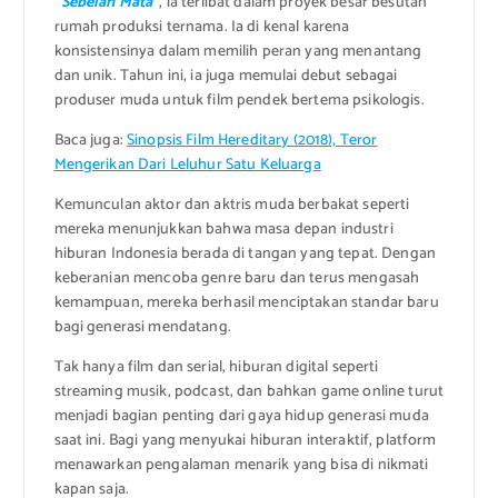
“Sebelah Mata”
, ia terlibat dalam proyek besar besutan
rumah produksi ternama. Ia di kenal karena
konsistensinya dalam memilih peran yang menantang
dan unik. Tahun ini, ia juga memulai debut sebagai
produser muda untuk film pendek bertema psikologis.
Baca juga:
Sinopsis Film Hereditary (2018), Teror
Mengerikan Dari Leluhur Satu Keluarga
Kemunculan aktor dan aktris muda berbakat seperti
mereka menunjukkan bahwa masa depan industri
hiburan Indonesia berada di tangan yang tepat. Dengan
keberanian mencoba genre baru dan terus mengasah
kemampuan, mereka berhasil menciptakan standar baru
bagi generasi mendatang.
Tak hanya film dan serial, hiburan digital seperti
streaming musik, podcast, dan bahkan game online turut
menjadi bagian penting dari gaya hidup generasi muda
saat ini. Bagi yang menyukai hiburan interaktif, platform
menawarkan pengalaman menarik yang bisa di nikmati
kapan saja.