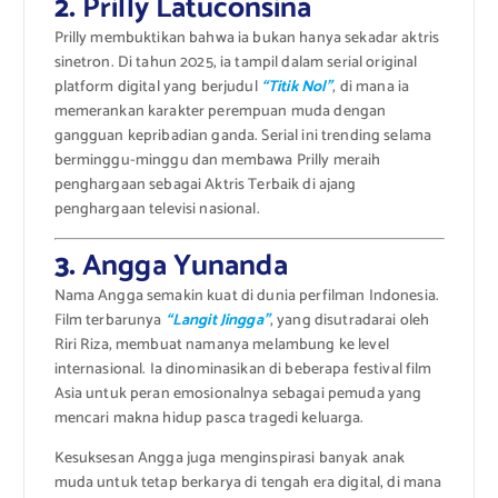
2.
Prilly Latuconsina
Prilly membuktikan bahwa ia bukan hanya sekadar aktris
sinetron. Di tahun 2025, ia tampil dalam serial original
platform digital yang berjudul
“Titik Nol”
, di mana ia
memerankan karakter perempuan muda dengan
gangguan kepribadian ganda. Serial ini trending selama
berminggu-minggu dan membawa Prilly meraih
penghargaan sebagai Aktris Terbaik di ajang
penghargaan televisi nasional.
3.
Angga Yunanda
Nama Angga semakin kuat di dunia perfilman Indonesia.
Film terbarunya
“Langit Jingga”
, yang disutradarai oleh
Riri Riza, membuat namanya melambung ke level
internasional. Ia dinominasikan di beberapa festival film
Asia untuk peran emosionalnya sebagai pemuda yang
mencari makna hidup pasca tragedi keluarga.
Kesuksesan Angga juga menginspirasi banyak anak
muda untuk tetap berkarya di tengah era digital, di mana