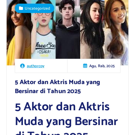
Uncategorized
Agu, Rab, 2025
authorcoy
5 Aktor dan Aktris Muda yang
Bersinar di Tahun 2025
5 Aktor dan Aktris
Muda yang Bersinar