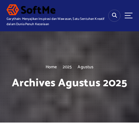
S
k
i
Garythain: Menyajikan Inspirasi dan Wawasan, Satu Sentuhan Kreatif
p
dalam Dunia Penuh Keceriaan
t
o
c
o
n
t
Home
2025
Agustus
e
Archives Agustus 2025
n
t