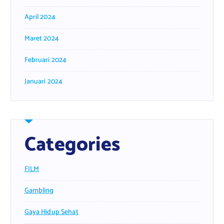
April 2024
Maret 2024
Februari 2024
Januari 2024
Categories
FILM
Gambling
Gaya Hidup Sehat