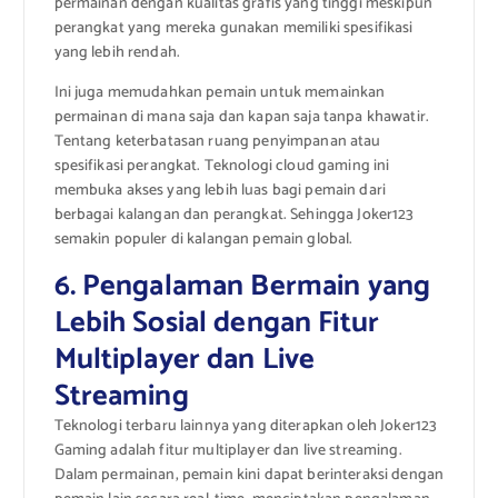
permainan dengan kualitas grafis yang tinggi meskipun
perangkat yang mereka gunakan memiliki spesifikasi
yang lebih rendah.
Ini juga memudahkan pemain untuk memainkan
permainan di mana saja dan kapan saja tanpa khawatir.
Tentang keterbatasan ruang penyimpanan atau
spesifikasi perangkat. Teknologi cloud gaming ini
membuka akses yang lebih luas bagi pemain dari
berbagai kalangan dan perangkat. Sehingga Joker123
semakin populer di kalangan pemain global.
6. Pengalaman Bermain yang
Lebih Sosial dengan Fitur
Multiplayer dan Live
Streaming
Teknologi terbaru lainnya yang diterapkan oleh Joker123
Gaming adalah fitur multiplayer dan live streaming.
Dalam permainan, pemain kini dapat berinteraksi dengan