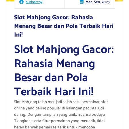
Mar, Sen, 2025
authorcoy
Slot Mahjong Gacor: Rahasia
Menang Besar dan Pola Terbaik Hari
Ini!
Slot Mahjong Gacor:
Rahasia Menang
Besar dan Pola
Terbaik Hari Ini!
Slot Mahjong telah menjadi salah satu permainan slot
online yang paling populer di kalangan pecinta judi
daring. Dengan tampilan yang unik, nuansa budaya
Tiongkok, serta fitur permainan yang menarik, tidak
heran banyak pemain tertarik untuk mencoba