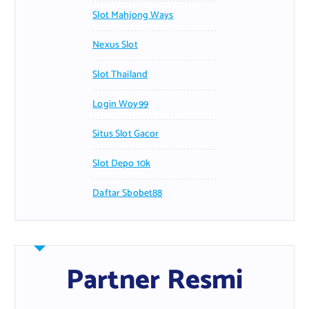
Slot Mahjong Ways
Nexus Slot
Slot Thailand
Login Woy99
Situs Slot Gacor
Slot Depo 10k
Daftar Sbobet88
Partner Resmi