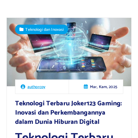
Teknologi dan Inovasi
Mar, Kam, 2025
authorcoy
Teknologi Terbaru Joker123 Gaming:
Inovasi dan Perkembangannya
dalam Dunia Hiburan Digital
Teknologi Terbaru