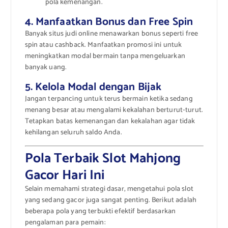
pola kemenangan.
4. Manfaatkan Bonus dan Free Spin
Banyak situs judi online menawarkan bonus seperti free
spin atau cashback. Manfaatkan promosi ini untuk
meningkatkan modal bermain tanpa mengeluarkan
banyak uang.
5. Kelola Modal dengan Bijak
Jangan terpancing untuk terus bermain ketika sedang
menang besar atau mengalami kekalahan berturut-turut.
Tetapkan batas kemenangan dan kekalahan agar tidak
kehilangan seluruh saldo Anda.
Pola Terbaik Slot Mahjong
Gacor Hari Ini
Selain memahami strategi dasar, mengetahui pola slot
yang sedang gacor juga sangat penting. Berikut adalah
beberapa pola yang terbukti efektif berdasarkan
pengalaman para pemain: