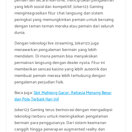
pemain lain secara real-time, menciptakan pengalaman
yang lebih sosial dan kompetitif. Joker123 Gaming
mengintegrasikan fitur chat langsung dan sistem
peringkat yang memungkinkan pemain untuk bersaing
dengan teman-teman mereka atau pemain dari seluruh
dunia.
Dengan teknologi live streaming, Joker123 juga
menawarkan pengalaman bermain yang lebih
mendalam. Di mana pemain bisa menyaksikan
permainan langsung dengan dealer nyata. Fitur ini
memberikan sensasi kasino yang lebih autentik dan
membuat pemain merasa lebih terhubung dengan
pengalaman perjudian fisik.
Baca juga:
Slot Mahjong Gacor: Rahasia Menang Besar
dan Pola Terbaik Hari Ini!
Joker123 Gaming terus berinovasi dengan mengadopsi
teknologi terbaru untuk meningkatkan pengalaman
bermain para penggunanya. Dari sistem keamanan
canggih hingga penerapan augmented reality dan