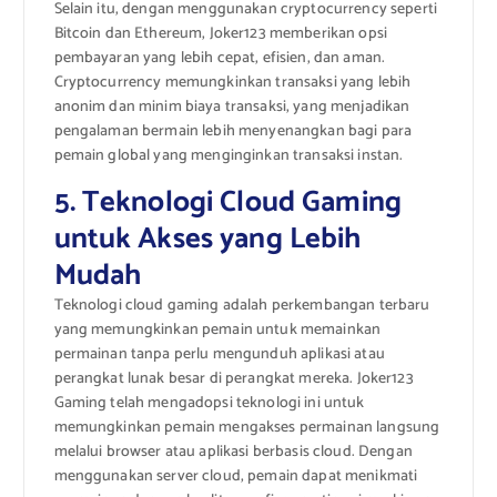
Selain itu, dengan menggunakan cryptocurrency seperti
Bitcoin dan Ethereum, Joker123 memberikan opsi
pembayaran yang lebih cepat, efisien, dan aman.
Cryptocurrency memungkinkan transaksi yang lebih
anonim dan minim biaya transaksi, yang menjadikan
pengalaman bermain lebih menyenangkan bagi para
pemain global yang menginginkan transaksi instan.
5. Teknologi Cloud Gaming
untuk Akses yang Lebih
Mudah
Teknologi cloud gaming adalah perkembangan terbaru
yang memungkinkan pemain untuk memainkan
permainan tanpa perlu mengunduh aplikasi atau
perangkat lunak besar di perangkat mereka. Joker123
Gaming telah mengadopsi teknologi ini untuk
memungkinkan pemain mengakses permainan langsung
melalui browser atau aplikasi berbasis cloud. Dengan
menggunakan server cloud, pemain dapat menikmati