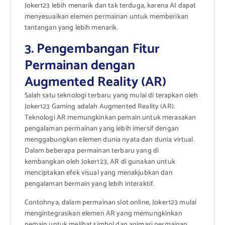
Joker123 lebih menarik dan tak terduga, karena AI dapat
menyesuaikan elemen permainan untuk memberikan
tantangan yang lebih menarik.
3. Pengembangan Fitur
Permainan dengan
Augmented Reality (AR)
Salah satu teknologi terbaru yang mulai di terapkan oleh
Joker123 Gaming adalah Augmented Reality (AR).
Teknologi AR memungkinkan pemain untuk merasakan
pengalaman permainan yang lebih imersif dengan
menggabungkan elemen dunia nyata dan dunia virtual.
Dalam beberapa permainan terbaru yang di
kembangkan oleh Joker123, AR di gunakan untuk
menciptakan efek visual yang menakjubkan dan
pengalaman bermain yang lebih interaktif.
Contohnya, dalam permainan slot online, Joker123 mulai
mengintegrasikan elemen AR yang memungkinkan
pemain untuk melihat simbol dan animasi permainan