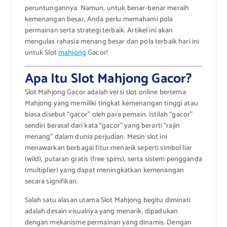
peruntungannya. Namun, untuk benar-benar meraih
kemenangan besar, Anda perlu memahami pola
permainan serta strategi terbaik. Artikel ini akan
mengulas rahasia menang besar dan pola terbaik hari ini
untuk Slot
mahjong
Gacor!
Apa Itu Slot Mahjong Gacor?
Slot Mahjong Gacor adalah versi slot online bertema
Mahjong yang memiliki tingkat kemenangan tinggi atau
biasa disebut “gacor” oleh para pemain. Istilah “gacor”
sendiri berasal dari kata “gacor” yang berarti “rajin
menang” dalam dunia perjudian. Mesin slot ini
menawarkan berbagai fitur menarik seperti simbol liar
(wild), putaran gratis (free spins), serta sistem pengganda
(multiplier) yang dapat meningkatkan kemenangan
secara signifikan.
Salah satu alasan utama Slot Mahjong begitu diminati
adalah desain visualnya yang menarik, dipadukan
dengan mekanisme permainan yang dinamis. Dengan