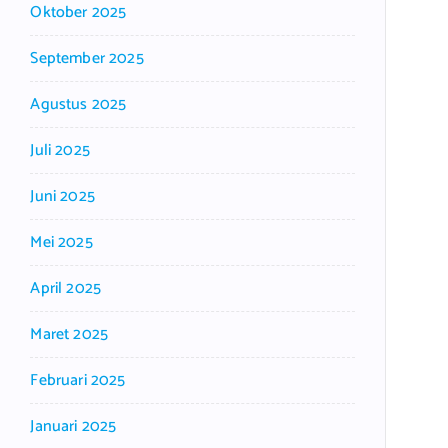
Oktober 2025
September 2025
Agustus 2025
Juli 2025
Juni 2025
Mei 2025
April 2025
Maret 2025
Februari 2025
Januari 2025