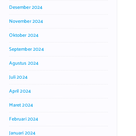
Desember 2024
November 2024
Oktober 2024
September 2024
Agustus 2024
Juli 2024
April 2024
Maret 2024
Februari 2024
Januari 2024