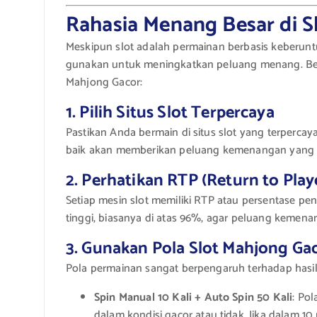
Rahasia Menang Besar di S
Meskipun slot adalah permainan berbasis keberuntu
gunakan untuk meningkatkan peluang menang. Beri
Mahjong Gacor:
1. Pilih Situs Slot Terpercaya
Pastikan Anda bermain di situs slot yang terpercaya 
baik akan memberikan peluang kemenangan yang l
2. Perhatikan RTP (Return to Play
Setiap mesin slot memiliki RTP atau persentase p
tinggi, biasanya di atas 96%, agar peluang kemenan
3. Gunakan Pola Slot Mahjong Gac
Pola permainan sangat berpengaruh terhadap hasil 
Spin Manual 10 Kali + Auto Spin 50 Kali
: Po
dalam kondisi gacor atau tidak. Jika dalam 