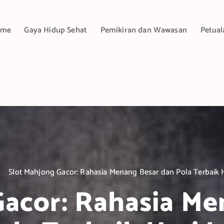
ome
Gaya Hidup Sehat
Pemikiran dan Wawasan
Petual
Slot Mahjong Gacor: Rahasia Menang Besar dan Pola Terbaik Ha
Gacor: Rahasia Me