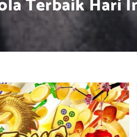
ola Terbaik Hari In