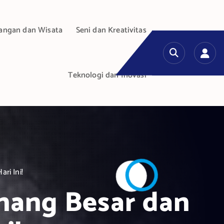
angan dan Wisata
Seni dan Kreativitas
Teknologi dan Inovasi
ri Ini!
nang Besar dan