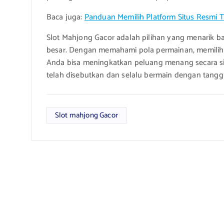
Baca juga:
Panduan Memilih Platform Situs Resmi T
Slot Mahjong Gacor adalah pilihan yang menarik b
besar. Dengan memahami pola permainan, memilih s
Anda bisa meningkatkan peluang menang secara si
telah disebutkan dan selalu bermain dengan tang
Slot mahjong Gacor