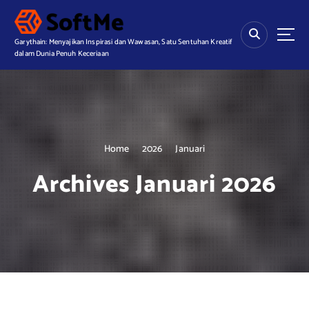
S
k
i
Garythain: Menyajikan Inspirasi dan Wawasan, Satu Sentuhan Kreatif
p
dalam Dunia Penuh Keceriaan
t
o
c
o
n
t
Home
2026
Januari
e
Archives Januari 2026
n
t