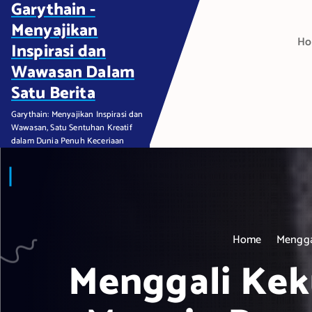
Garythain -
S
k
Menyajikan
H
i
Inspirasi dan
p
Wawasan Dalam
t
Satu Berita
o
c
Garythain: Menyajikan Inspirasi dan
Wawasan, Satu Sentuhan Kreatif
o
dalam Dunia Penuh Keceriaan
n
t
e
n
t
Home
Mengga
Menggali Kek