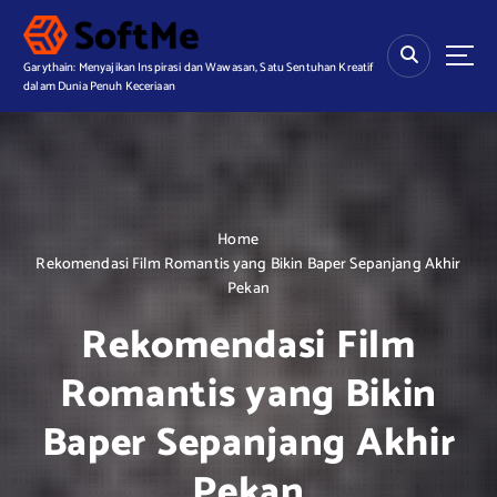
S
k
i
Garythain: Menyajikan Inspirasi dan Wawasan, Satu Sentuhan Kreatif
p
dalam Dunia Penuh Keceriaan
t
o
c
o
n
t
Home
e
Rekomendasi Film Romantis yang Bikin Baper Sepanjang Akhir
n
Pekan
t
Rekomendasi Film
Romantis yang Bikin
Baper Sepanjang Akhir
Pekan