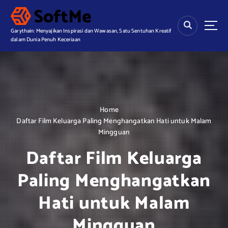
S
k
i
Garythain: Menyajikan Inspirasi dan Wawasan, Satu Sentuhan Kreatif
p
dalam Dunia Penuh Keceriaan
t
o
c
o
n
t
Home
e
Daftar Film Keluarga Paling Menghangatkan Hati untuk Malam
n
Mingguan
t
Daftar Film Keluarga
Paling Menghangatkan
Hati untuk Malam
Mingguan