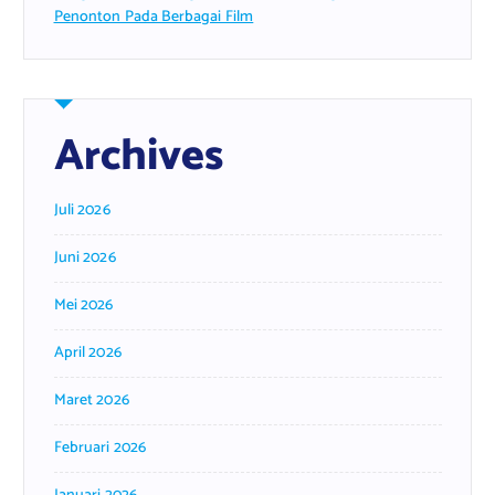
Penonton Pada Berbagai Film
Archives
Juli 2026
Juni 2026
Mei 2026
April 2026
Maret 2026
Februari 2026