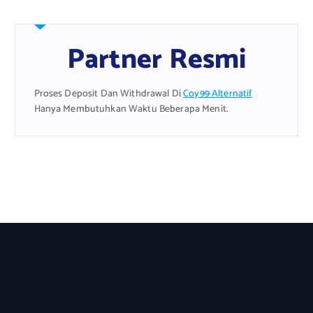
Partner Resmi
Proses Deposit Dan Withdrawal Di
Coy99 Alternatif
Hanya Membutuhkan Waktu Beberapa Menit.