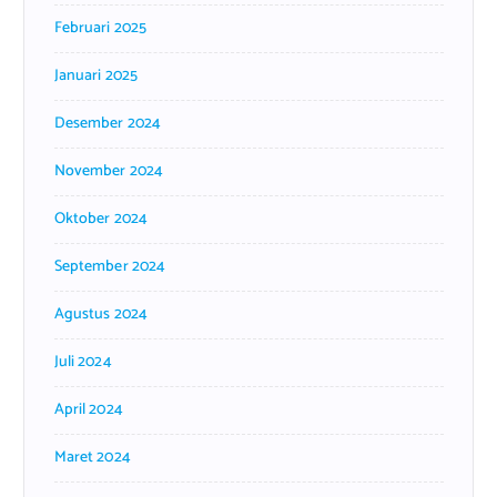
Februari 2025
Januari 2025
Desember 2024
November 2024
Oktober 2024
September 2024
Agustus 2024
Juli 2024
April 2024
Maret 2024