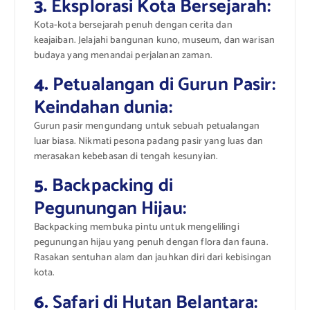
3.
Eksplorasi Kota Bersejarah:
Kota-kota bersejarah penuh dengan cerita dan
keajaiban. Jelajahi bangunan kuno, museum, dan warisan
budaya yang menandai perjalanan zaman.
4.
Petualangan di Gurun Pasir:
Keindahan dunia:
Gurun pasir mengundang untuk sebuah petualangan
luar biasa. Nikmati pesona padang pasir yang luas dan
merasakan kebebasan di tengah kesunyian.
5.
Backpacking di
Pegunungan Hijau:
Backpacking membuka pintu untuk mengelilingi
pegunungan hijau yang penuh dengan flora dan fauna.
Rasakan sentuhan alam dan jauhkan diri dari kebisingan
kota.
6.
Safari di Hutan Belantara: