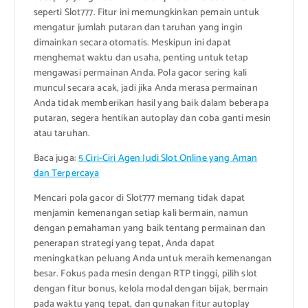
seperti Slot777. Fitur ini memungkinkan pemain untuk
mengatur jumlah putaran dan taruhan yang ingin
dimainkan secara otomatis. Meskipun ini dapat
menghemat waktu dan usaha, penting untuk tetap
mengawasi permainan Anda. Pola gacor sering kali
muncul secara acak, jadi jika Anda merasa permainan
Anda tidak memberikan hasil yang baik dalam beberapa
putaran, segera hentikan autoplay dan coba ganti mesin
atau taruhan.
Baca juga:
5 Ciri-Ciri Agen Judi Slot Online yang Aman
dan Terpercaya
Mencari pola gacor di Slot777 memang tidak dapat
menjamin kemenangan setiap kali bermain, namun
dengan pemahaman yang baik tentang permainan dan
penerapan strategi yang tepat, Anda dapat
meningkatkan peluang Anda untuk meraih kemenangan
besar. Fokus pada mesin dengan RTP tinggi, pilih slot
dengan fitur bonus, kelola modal dengan bijak, bermain
pada waktu yang tepat, dan gunakan fitur autoplay