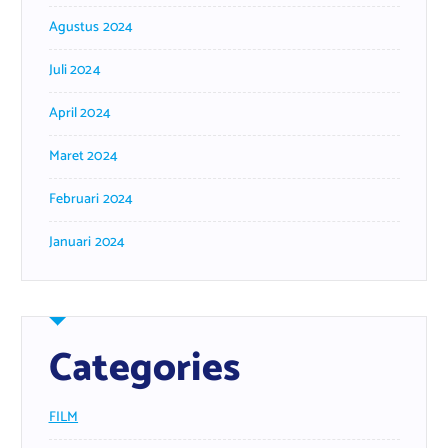
Agustus 2024
Juli 2024
April 2024
Maret 2024
Februari 2024
Januari 2024
Categories
FILM