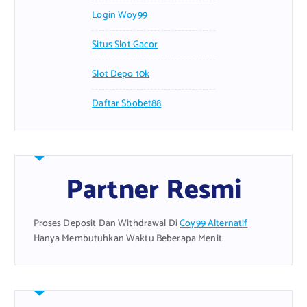
Login Woy99
Situs Slot Gacor
Slot Depo 10k
Daftar Sbobet88
Partner Resmi
Proses Deposit Dan Withdrawal Di
Coy99 Alternatif
Hanya Membutuhkan Waktu Beberapa Menit.