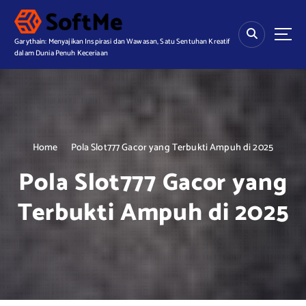
S
k
i
Garythain: Menyajikan Inspirasi dan Wawasan, Satu Sentuhan Kreatif
p
dalam Dunia Penuh Keceriaan
t
o
c
o
n
t
Home
Pola Slot777 Gacor yang Terbukti Ampuh di 2025
e
Pola Slot777 Gacor yang
n
t
Terbukti Ampuh di 2025