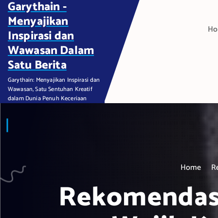
Garythain -
S
k
Menyajikan
H
i
Inspirasi dan
p
Wawasan Dalam
t
Satu Berita
o
c
Garythain: Menyajikan Inspirasi dan
Wawasan, Satu Sentuhan Kreatif
o
dalam Dunia Penuh Keceriaan
n
t
e
n
t
Home
R
Rekomendasi