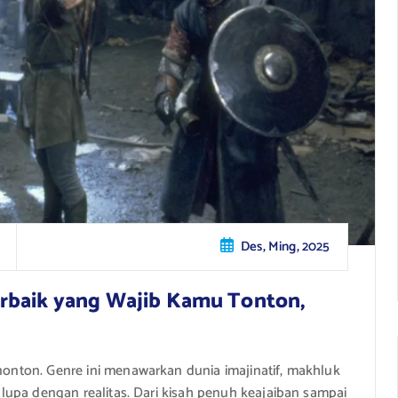
Des, Ming, 2025
erbaik yang Wajib Kamu Tonton,
enonton. Genre ini menawarkan dunia imajinatif, makhluk
ta lupa dengan realitas. Dari kisah penuh keajaiban sampai