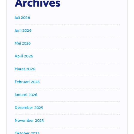
Archives
Juli 2026
Juni 2026
Mei 2026
April 2026
Maret 2026
Februari 2026
Januari 2026
Desember 2025
November 2025
Oktober 2025