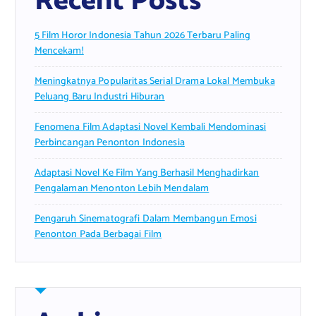
Recent Posts
5 Film Horor Indonesia Tahun 2026 Terbaru Paling
Mencekam!
Meningkatnya Popularitas Serial Drama Lokal Membuka
Peluang Baru Industri Hiburan
Fenomena Film Adaptasi Novel Kembali Mendominasi
Perbincangan Penonton Indonesia
Adaptasi Novel Ke Film Yang Berhasil Menghadirkan
Pengalaman Menonton Lebih Mendalam
Pengaruh Sinematografi Dalam Membangun Emosi
Penonton Pada Berbagai Film