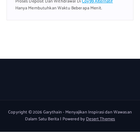
Proses Deposit Dan Withdrawal Di
Coy99 Alternatif
Hanya Membutuhkan Waktu Beberapa Menit.
Copyright © 2026 Garythain - Menyajikan Inspirasi dan Wawasan
Dalam Satu Berita | Powered by
Desert Themes