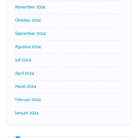
November 2024
Oktober 2024
September 2024
Agustus 2024
Juli 2024
April 2024
Maret 2024
Februari 2024
Januari 2024