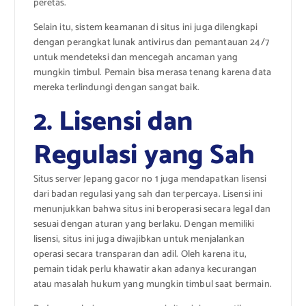
peretas.
Selain itu, sistem keamanan di situs ini juga dilengkapi
dengan perangkat lunak antivirus dan pemantauan 24/7
untuk mendeteksi dan mencegah ancaman yang
mungkin timbul. Pemain bisa merasa tenang karena data
mereka terlindungi dengan sangat baik.
2. Lisensi dan
Regulasi yang Sah
Situs server Jepang gacor no 1 juga mendapatkan lisensi
dari badan regulasi yang sah dan terpercaya. Lisensi ini
menunjukkan bahwa situs ini beroperasi secara legal dan
sesuai dengan aturan yang berlaku. Dengan memiliki
lisensi, situs ini juga diwajibkan untuk menjalankan
operasi secara transparan dan adil. Oleh karena itu,
pemain tidak perlu khawatir akan adanya kecurangan
atau masalah hukum yang mungkin timbul saat bermain.