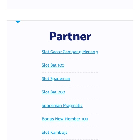
Partner
Slot Gacor Gampang Menang
Slot Bet 100
Slot Spaceman
Slot Bet 200
Spaceman Pragmatic
Bonus New Member 100
Slot Kamboja