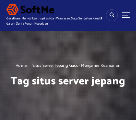
S
k
i
Garythain: Menyajikan Inspirasi dan Wawasan, Satu Sentuhan Kreatif
p
dalam Dunia Penuh Keceriaan
t
o
c
o
n
t
Home
Situs Server Jepang Gacor Menjamin Keamanan
e
Tag situs server jepang
n
t