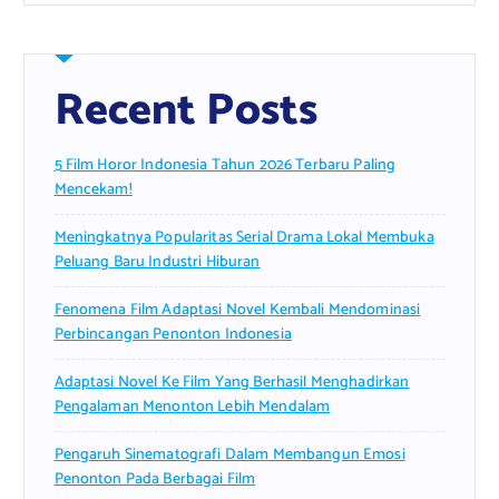
Recent Posts
5 Film Horor Indonesia Tahun 2026 Terbaru Paling
Mencekam!
Meningkatnya Popularitas Serial Drama Lokal Membuka
Peluang Baru Industri Hiburan
Fenomena Film Adaptasi Novel Kembali Mendominasi
Perbincangan Penonton Indonesia
Adaptasi Novel Ke Film Yang Berhasil Menghadirkan
Pengalaman Menonton Lebih Mendalam
Pengaruh Sinematografi Dalam Membangun Emosi
Penonton Pada Berbagai Film