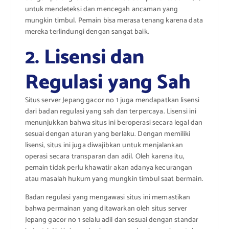
untuk mendeteksi dan mencegah ancaman yang
mungkin timbul. Pemain bisa merasa tenang karena data
mereka terlindungi dengan sangat baik.
2. Lisensi dan
Regulasi yang Sah
Situs server Jepang gacor no 1 juga mendapatkan lisensi
dari badan regulasi yang sah dan terpercaya. Lisensi ini
menunjukkan bahwa situs ini beroperasi secara legal dan
sesuai dengan aturan yang berlaku. Dengan memiliki
lisensi, situs ini juga diwajibkan untuk menjalankan
operasi secara transparan dan adil. Oleh karena itu,
pemain tidak perlu khawatir akan adanya kecurangan
atau masalah hukum yang mungkin timbul saat bermain.
Badan regulasi yang mengawasi situs ini memastikan
bahwa permainan yang ditawarkan oleh situs server
Jepang gacor no 1 selalu adil dan sesuai dengan standar