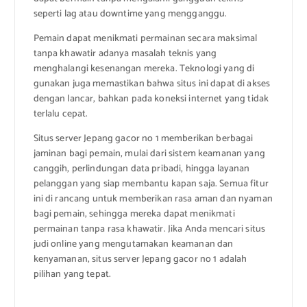
seperti lag atau downtime yang mengganggu.
Pemain dapat menikmati permainan secara maksimal
tanpa khawatir adanya masalah teknis yang
menghalangi kesenangan mereka. Teknologi yang di
gunakan juga memastikan bahwa situs ini dapat di akses
dengan lancar, bahkan pada koneksi internet yang tidak
terlalu cepat.
Situs server Jepang gacor no 1 memberikan berbagai
jaminan bagi pemain, mulai dari sistem keamanan yang
canggih, perlindungan data pribadi, hingga layanan
pelanggan yang siap membantu kapan saja. Semua fitur
ini di rancang untuk memberikan rasa aman dan nyaman
bagi pemain, sehingga mereka dapat menikmati
permainan tanpa rasa khawatir. Jika Anda mencari situs
judi online yang mengutamakan keamanan dan
kenyamanan, situs server Jepang gacor no 1 adalah
pilihan yang tepat.