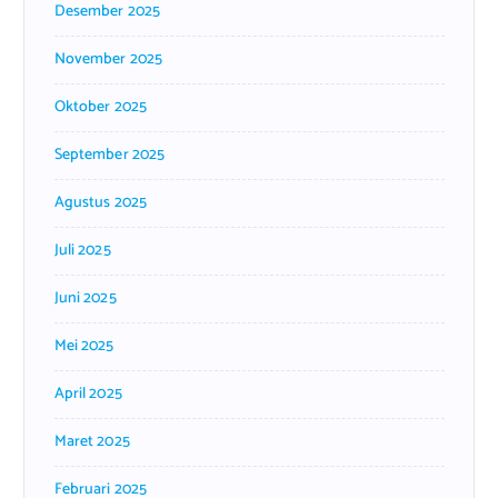
Desember 2025
November 2025
Oktober 2025
September 2025
Agustus 2025
Juli 2025
Juni 2025
Mei 2025
April 2025
Maret 2025
Februari 2025