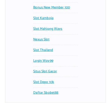
Bonus New Member 100
Slot Kamboja
Slot Mahjong Ways
Nexus Slot
Slot Thailand
Login Woy99
Situs Slot Gacor
Slot Depo 10k
Daftar Sbobet88