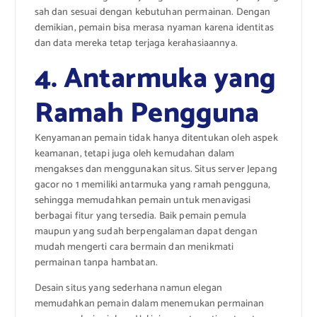
sah dan sesuai dengan kebutuhan permainan. Dengan
demikian, pemain bisa merasa nyaman karena identitas
dan data mereka tetap terjaga kerahasiaannya.
4. Antarmuka yang
Ramah Pengguna
Kenyamanan pemain tidak hanya ditentukan oleh aspek
keamanan, tetapi juga oleh kemudahan dalam
mengakses dan menggunakan situs. Situs server Jepang
gacor no 1 memiliki antarmuka yang ramah pengguna,
sehingga memudahkan pemain untuk menavigasi
berbagai fitur yang tersedia. Baik pemain pemula
maupun yang sudah berpengalaman dapat dengan
mudah mengerti cara bermain dan menikmati
permainan tanpa hambatan.
Desain situs yang sederhana namun elegan
memudahkan pemain dalam menemukan permainan