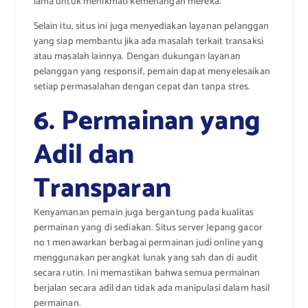
lama untuk menikmati kemenangan mereka.
Selain itu, situs ini juga menyediakan layanan pelanggan
yang siap membantu jika ada masalah terkait transaksi
atau masalah lainnya. Dengan dukungan layanan
pelanggan yang responsif, pemain dapat menyelesaikan
setiap permasalahan dengan cepat dan tanpa stres.
6. Permainan yang
Adil dan
Transparan
Kenyamanan pemain juga bergantung pada kualitas
permainan yang di sediakan. Situs server Jepang gacor
no 1 menawarkan berbagai permainan judi online yang
menggunakan perangkat lunak yang sah dan di audit
secara rutin. Ini memastikan bahwa semua permainan
berjalan secara adil dan tidak ada manipulasi dalam hasil
permainan.