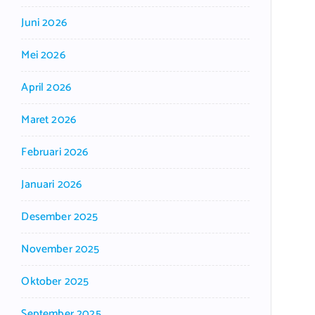
Juni 2026
Mei 2026
April 2026
Maret 2026
Februari 2026
Januari 2026
Desember 2025
November 2025
Oktober 2025
September 2025