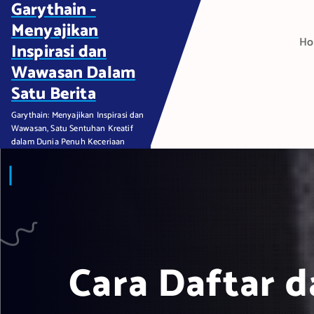
Garythain -
S
k
Menyajikan
H
i
Inspirasi dan
p
Wawasan Dalam
t
Satu Berita
o
c
Garythain: Menyajikan Inspirasi dan
Wawasan, Satu Sentuhan Kreatif
o
dalam Dunia Penuh Keceriaan
n
t
e
n
t
Cara Daftar 