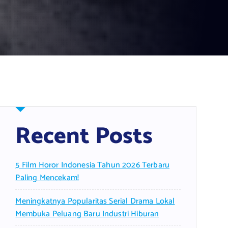
Recent Posts
5 Film Horor Indonesia Tahun 2026 Terbaru
Paling Mencekam!
Meningkatnya Popularitas Serial Drama Lokal
Membuka Peluang Baru Industri Hiburan