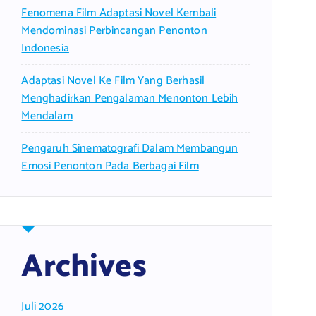
Fenomena Film Adaptasi Novel Kembali
Mendominasi Perbincangan Penonton
Indonesia
Adaptasi Novel Ke Film Yang Berhasil
Menghadirkan Pengalaman Menonton Lebih
Mendalam
Pengaruh Sinematografi Dalam Membangun
Emosi Penonton Pada Berbagai Film
Archives
Juli 2026