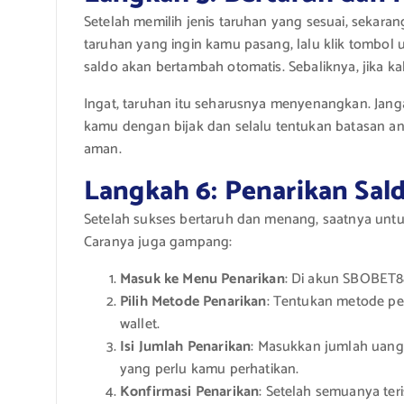
Setelah memilih jenis taruhan yang sesuai, sekara
taruhan yang ingin kamu pasang, lalu klik tombol 
saldo akan bertambah otomatis. Sebaliknya, jika ka
Ingat, taruhan itu seharusnya menyenangkan. Janga
kamu dengan bijak dan selalu tentukan batasan a
aman.
Langkah 6: Penarikan Sal
Setelah sukses bertaruh dan menang, saatnya untu
Caranya juga gampang:
Masuk ke Menu Penarikan
: Di akun SBOBET88
Pilih Metode Penarikan
: Tentukan metode pen
wallet.
Isi Jumlah Penarikan
: Masukkan jumlah uang 
yang perlu kamu perhatikan.
Konfirmasi Penarikan
: Setelah semuanya ter