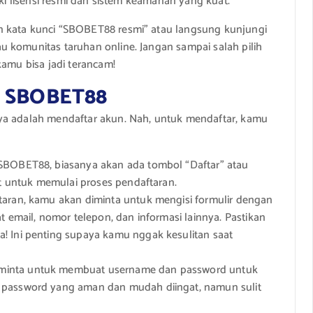
iki lisensi resmi dan sistem keamanan yang kuat.
n kata kunci “SBOBET88 resmi” atau langsung kunjungi
 komunitas taruhan online. Jangan sampai salah pilih
kamu bisa jadi terancam!
di SBOBET88
ya adalah mendaftar akun. Nah, untuk mendaftar, kamu
 SBOBET88, biasanya akan ada tombol “Daftar” atau
but untuk memulai proses pendaftaran.
taran, kamu akan diminta untuk mengisi formulir dengan
t email, nomor telepon, dan informasi lainnya. Pastikan
! Ini penting supaya kamu nggak kesulitan saat
iminta untuk membuat username dan password untuk
 password yang aman dan mudah diingat, namun sulit