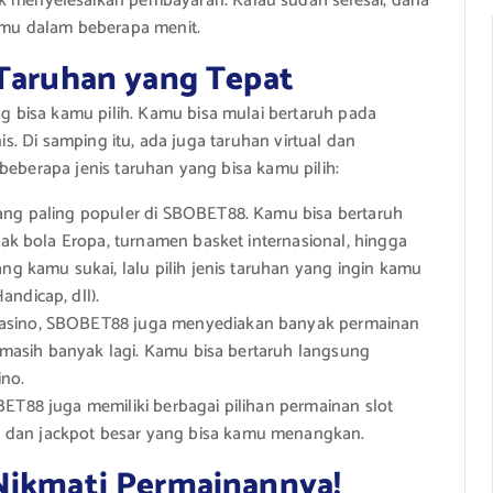
tuk menyelesaikan pembayaran. Kalau sudah selesai, dana
mu dalam beberapa menit.
 Taruhan yang Tepat
 bisa kamu pilih. Kamu bisa mulai bertaruh pada
nis. Di samping itu, ada juga taruhan virtual dan
beberapa jenis taruhan yang bisa kamu pilih:
 yang paling populer di SBOBET88. Kamu bisa bertaruh
epak bola Eropa, turnamen basket internasional, hingga
ang kamu sukai, lalu pilih jenis taruhan yang ingin kamu
ndicap, dll).
 kasino, SBOBET88 juga menyediakan banyak permainan
an masih banyak lagi. Kamu bisa bertaruh langsung
ino.
BET88 juga memiliki berbagai pilihan permainan slot
 dan jackpot besar yang bisa kamu menangkan.
Nikmati Permainannya!