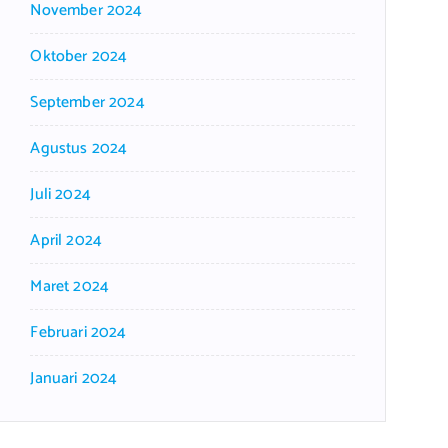
November 2024
Oktober 2024
September 2024
Agustus 2024
Juli 2024
April 2024
Maret 2024
Februari 2024
Januari 2024