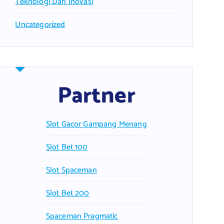
Teknologi Dan Inovasi
Uncategorized
Partner
Slot Gacor Gampang Menang
Slot Bet 100
Slot Spaceman
Slot Bet 200
Spaceman Pragmatic