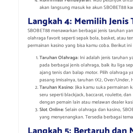
Konfirmasi Pembayaran
: Ikuti petunjuk un
akan langsung masuk ke akun SBOBET88 ka
Langkah 4: Memilih Jenis
SBOBET88 menawarkan berbagai jenis taruhan yang
olahraga favorit seperti sepak bola, basket, atau te
permainan kasino yang bisa kamu coba. Berikut ini 
Taruhan Olahraga
: Ini adalah jenis taruhan
pada berbagai jenis olahraga, baik itu liga s
ajang tenis dan balap motor. Pilih olahraga y
pasang (misalnya, taruhan 1X2, Over/Under, Ha
Taruhan Kasino
: Jika kamu suka permainan
seru seperti blackjack, baccarat, roulette, d
dengan pemain lain atau melawan dealer kas
Slot Online
: Selain olahraga dan kasino, SBO
yang menyenangkan. Tersedia berbagai tema
Langkah 5: Bertaruh dan 