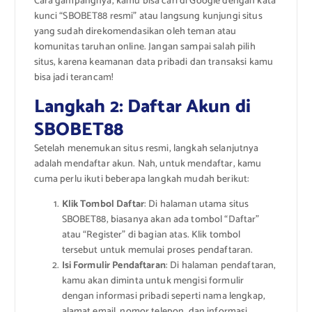
Cara gampangnya, kamu bisa cari di Google dengan kata
kunci “SBOBET88 resmi” atau langsung kunjungi situs
yang sudah direkomendasikan oleh teman atau
komunitas taruhan online. Jangan sampai salah pilih
situs, karena keamanan data pribadi dan transaksi kamu
bisa jadi terancam!
Langkah 2: Daftar Akun di
SBOBET88
Setelah menemukan situs resmi, langkah selanjutnya
adalah mendaftar akun. Nah, untuk mendaftar, kamu
cuma perlu ikuti beberapa langkah mudah berikut:
Klik Tombol Daftar
: Di halaman utama situs
SBOBET88, biasanya akan ada tombol “Daftar”
atau “Register” di bagian atas. Klik tombol
tersebut untuk memulai proses pendaftaran.
Isi Formulir Pendaftaran
: Di halaman pendaftaran,
kamu akan diminta untuk mengisi formulir
dengan informasi pribadi seperti nama lengkap,
alamat email, nomor telepon, dan informasi