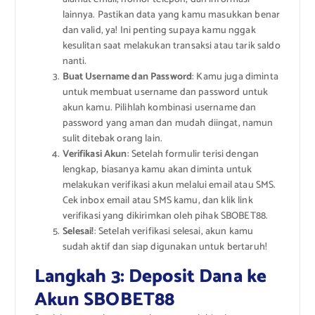
lainnya. Pastikan data yang kamu masukkan benar
dan valid, ya! Ini penting supaya kamu nggak
kesulitan saat melakukan transaksi atau tarik saldo
nanti.
Buat Username dan Password
: Kamu juga diminta
untuk membuat username dan password untuk
akun kamu. Pilihlah kombinasi username dan
password yang aman dan mudah diingat, namun
sulit ditebak orang lain.
Verifikasi Akun
: Setelah formulir terisi dengan
lengkap, biasanya kamu akan diminta untuk
melakukan verifikasi akun melalui email atau SMS.
Cek inbox email atau SMS kamu, dan klik link
verifikasi yang dikirimkan oleh pihak SBOBET88.
Selesai!
: Setelah verifikasi selesai, akun kamu
sudah aktif dan siap digunakan untuk bertaruh!
Langkah 3: Deposit Dana ke
Akun SBOBET88