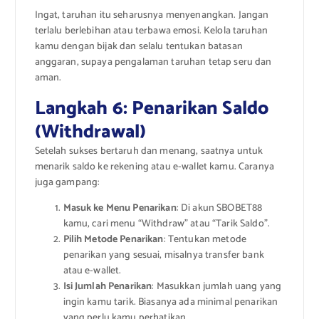
Ingat, taruhan itu seharusnya menyenangkan. Jangan
terlalu berlebihan atau terbawa emosi. Kelola taruhan
kamu dengan bijak dan selalu tentukan batasan
anggaran, supaya pengalaman taruhan tetap seru dan
aman.
Langkah 6: Penarikan Saldo
(Withdrawal)
Setelah sukses bertaruh dan menang, saatnya untuk
menarik saldo ke rekening atau e-wallet kamu. Caranya
juga gampang:
Masuk ke Menu Penarikan
: Di akun SBOBET88
kamu, cari menu “Withdraw” atau “Tarik Saldo”.
Pilih Metode Penarikan
: Tentukan metode
penarikan yang sesuai, misalnya transfer bank
atau e-wallet.
Isi Jumlah Penarikan
: Masukkan jumlah uang yang
ingin kamu tarik. Biasanya ada minimal penarikan
yang perlu kamu perhatikan.