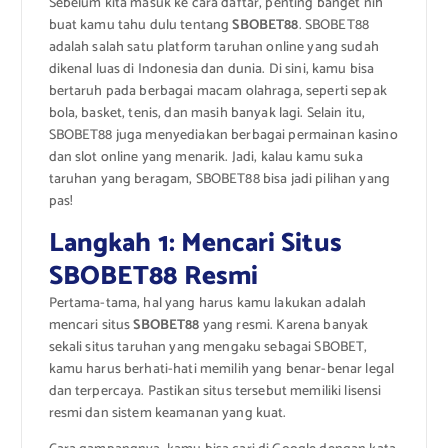
Sebelum kita masuk ke cara daftar, penting banget nih
buat kamu tahu dulu tentang
SBOBET88
. SBOBET88
adalah salah satu platform taruhan online yang sudah
dikenal luas di Indonesia dan dunia. Di sini, kamu bisa
bertaruh pada berbagai macam olahraga, seperti sepak
bola, basket, tenis, dan masih banyak lagi. Selain itu,
SBOBET88 juga menyediakan berbagai permainan kasino
dan slot online yang menarik. Jadi, kalau kamu suka
taruhan yang beragam, SBOBET88 bisa jadi pilihan yang
pas!
Langkah 1: Mencari Situs
SBOBET88 Resmi
Pertama-tama, hal yang harus kamu lakukan adalah
mencari situs
SBOBET88
yang resmi. Karena banyak
sekali situs taruhan yang mengaku sebagai SBOBET,
kamu harus berhati-hati memilih yang benar-benar legal
dan terpercaya. Pastikan situs tersebut memiliki lisensi
resmi dan sistem keamanan yang kuat.