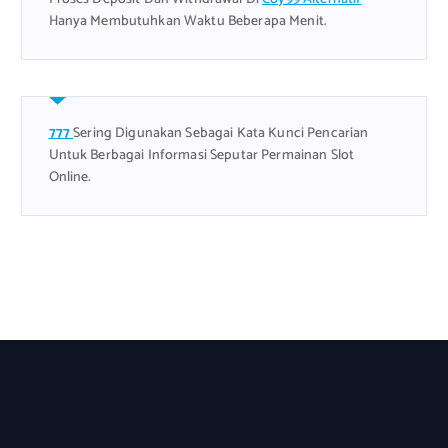
Hanya Membutuhkan Waktu Beberapa Menit.
777
Sering Digunakan Sebagai Kata Kunci Pencarian
Untuk Berbagai Informasi Seputar Permainan Slot
Online.