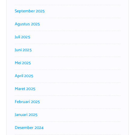
September 2025
Agustus 2025
Juli 2025
Juni 2025
Mei 2025
April 2025
Maret 2025
Februari 2025
Januari 2025
Desember 2024