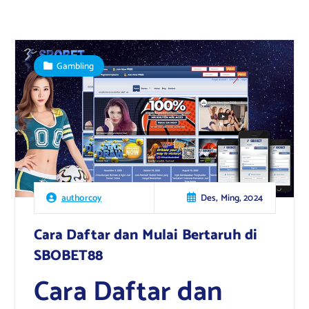
Gambling
Des, Ming, 2024
authorcoy
Cara Daftar dan Mulai Bertaruh di
SBOBET88
Cara Daftar dan