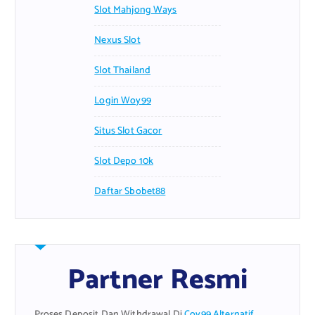
Slot Mahjong Ways
Nexus Slot
Slot Thailand
Login Woy99
Situs Slot Gacor
Slot Depo 10k
Daftar Sbobet88
Partner Resmi
Proses Deposit Dan Withdrawal Di
Coy99 Alternatif