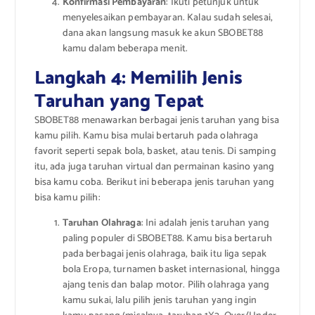
Konfirmasi Pembayaran
: Ikuti petunjuk untuk
menyelesaikan pembayaran. Kalau sudah selesai,
dana akan langsung masuk ke akun SBOBET88
kamu dalam beberapa menit.
Langkah 4: Memilih Jenis
Taruhan yang Tepat
SBOBET88 menawarkan berbagai jenis taruhan yang bisa
kamu pilih. Kamu bisa mulai bertaruh pada olahraga
favorit seperti sepak bola, basket, atau tenis. Di samping
itu, ada juga taruhan virtual dan permainan kasino yang
bisa kamu coba. Berikut ini beberapa jenis taruhan yang
bisa kamu pilih:
Taruhan Olahraga
: Ini adalah jenis taruhan yang
paling populer di SBOBET88. Kamu bisa bertaruh
pada berbagai jenis olahraga, baik itu liga sepak
bola Eropa, turnamen basket internasional, hingga
ajang tenis dan balap motor. Pilih olahraga yang
kamu sukai, lalu pilih jenis taruhan yang ingin