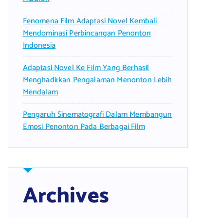
Fenomena Film Adaptasi Novel Kembali
Mendominasi Perbincangan Penonton
Indonesia
Adaptasi Novel Ke Film Yang Berhasil
Menghadirkan Pengalaman Menonton Lebih
Mendalam
Pengaruh Sinematografi Dalam Membangun
Emosi Penonton Pada Berbagai Film
Archives