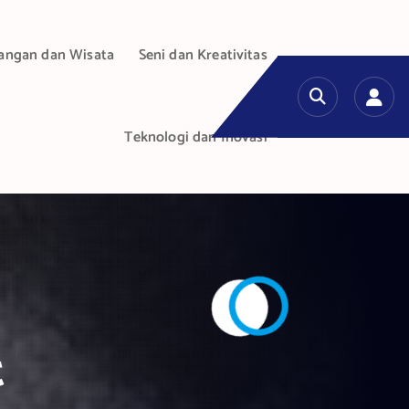
angan dan Wisata
Seni dan Kreativitas
Teknologi dan Inovasi
t