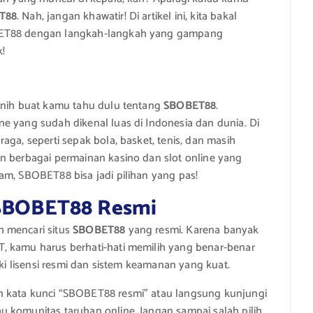
T88
. Nah, jangan khawatir! Di artikel ini, kita bakal
OBET88 dengan langkah-langkah yang gampang
k!
t nih buat kamu tahu dulu tentang
SBOBET88
.
e yang sudah dikenal luas di Indonesia dan dunia. Di
aga, seperti sepak bola, basket, tenis, dan masih
n berbagai permainan kasino dan slot online yang
am, SBOBET88 bisa jadi pilihan yang pas!
s SBOBET88 Resmi
h mencari situs
SBOBET88
yang resmi. Karena banyak
, kamu harus berhati-hati memilih yang benar-benar
iki lisensi resmi dan sistem keamanan yang kuat.
n kata kunci “SBOBET88 resmi” atau langsung kunjungi
 komunitas taruhan online. Jangan sampai salah pilih