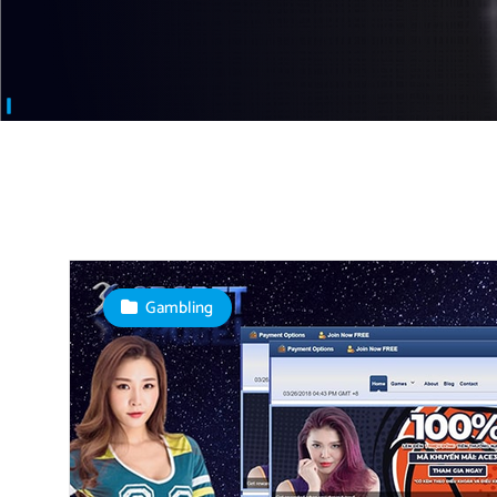
Gambling