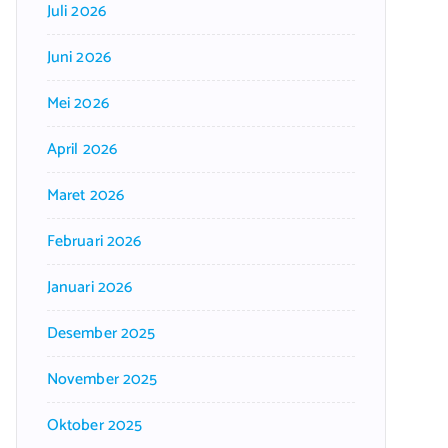
Juli 2026
Juni 2026
Mei 2026
April 2026
Maret 2026
Februari 2026
Januari 2026
Desember 2025
November 2025
Oktober 2025