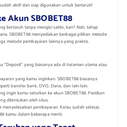
u sudah aktif dan siap digunakan untuk bertaruh!
 ke Akun SBOBET88
ng bertaruh tanpa mengisi saldo, kan? Nah, tahap
 dana. SBOBET88 menyediakan berbagai pilihan metode
ingga metode pembayaran lainnya yang praktis.
menu “Deposit” yang biasanya ada di halaman utama atau
mbayaran yang kamu inginkan. SBOBET88 biasanya
rti transfer bank, OVO, Dana, dan lain-lain.
ang ingin kamu setorkan ke akun SBOBET88. Pastikan
 ditentukan oleh situs.
tuk menyelesaikan pembayaran. Kalau sudah selesai,
88 kamu dalam beberapa menit.