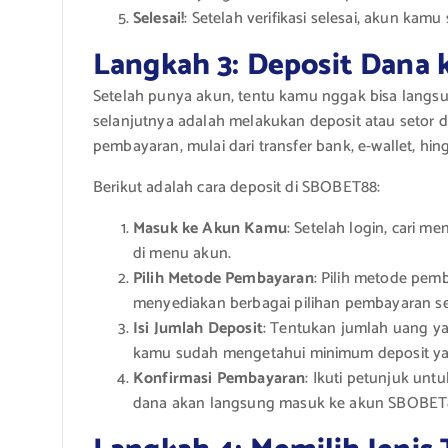
Selesai!
: Setelah verifikasi selesai, akun kam
Langkah 3: Deposit Dana
Setelah punya akun, tentu kamu nggak bisa langsu
selanjutnya adalah melakukan deposit atau setor
pembayaran, mulai dari transfer bank, e-wallet, h
Berikut adalah cara deposit di SBOBET88:
Masuk ke Akun Kamu
: Setelah login, cari 
di menu akun.
Pilih Metode Pembayaran
: Pilih metode pe
menyediakan berbagai pilihan pembayaran sepe
Isi Jumlah Deposit
: Tentukan jumlah uang y
kamu sudah mengetahui minimum deposit yang
Konfirmasi Pembayaran
: Ikuti petunjuk un
dana akan langsung masuk ke akun SBOBET