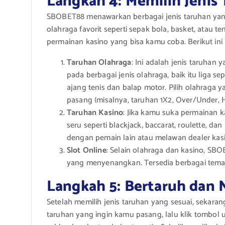
Langkah 4: Memilih Jenis
SBOBET88 menawarkan berbagai jenis taruhan yang
olahraga favorit seperti sepak bola, basket, atau te
permainan kasino yang bisa kamu coba. Berikut ini 
Taruhan Olahraga
: Ini adalah jenis taruhan
pada berbagai jenis olahraga, baik itu liga s
ajang tenis dan balap motor. Pilih olahraga y
pasang (misalnya, taruhan 1X2, Over/Under, Ha
Taruhan Kasino
: Jika kamu suka permainan
seru seperti blackjack, baccarat, roulette, d
dengan pemain lain atau melawan dealer kas
Slot Online
: Selain olahraga dan kasino, SBO
yang menyenangkan. Tersedia berbagai tema
Langkah 5: Bertaruh dan 
Setelah memilih jenis taruhan yang sesuai, sekara
taruhan yang ingin kamu pasang, lalu klik tombol 