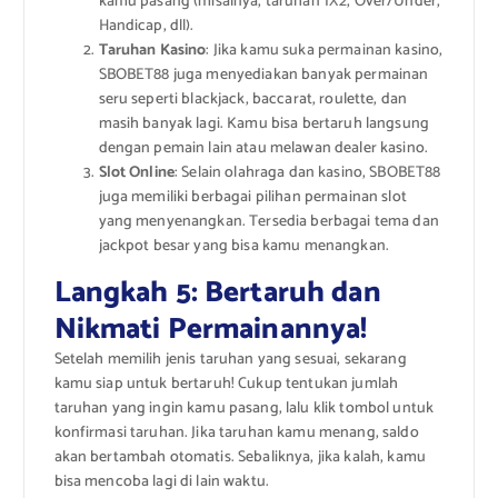
kamu pasang (misalnya, taruhan 1X2, Over/Under,
Handicap, dll).
Taruhan Kasino
: Jika kamu suka permainan kasino,
SBOBET88 juga menyediakan banyak permainan
seru seperti blackjack, baccarat, roulette, dan
masih banyak lagi. Kamu bisa bertaruh langsung
dengan pemain lain atau melawan dealer kasino.
Slot Online
: Selain olahraga dan kasino, SBOBET88
juga memiliki berbagai pilihan permainan slot
yang menyenangkan. Tersedia berbagai tema dan
jackpot besar yang bisa kamu menangkan.
Langkah 5: Bertaruh dan
Nikmati Permainannya!
Setelah memilih jenis taruhan yang sesuai, sekarang
kamu siap untuk bertaruh! Cukup tentukan jumlah
taruhan yang ingin kamu pasang, lalu klik tombol untuk
konfirmasi taruhan. Jika taruhan kamu menang, saldo
akan bertambah otomatis. Sebaliknya, jika kalah, kamu
bisa mencoba lagi di lain waktu.