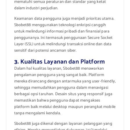
mematuhi semua peraturan dan standar yang ketat
dalam industri perjudian.
Keamanan data pengguna juga menjadi prioritas utama.
Sbobet88 menggunakan teknologi enkripsi canggih
untuk melindungi informasi pribadi dan finansial para
penggunanya. Ini termasuk penggunaan Secure Socket
Layer (SSL) untuk melindungi transaksi online dan data
sensitif dari potensi ancaman siber.
3.
Kualitas Layanan dan Platform
Dalam hal kualitas layanan, Sbobet88 menawarkan
pengalaman pengguna yang sangat baik. Platform
mereka dirancang dengan antarmuka yang user-friendly,
sehingga memudahkan pengguna dalam menavigasi
berbagai opsi taruhan. Desain situs yang responsif juga
memastikan bahwa pengguna dapat mengakses
platform baik melalui desktop maupun perangkat mobile
tanpa mengalami kendala.
Sbobet88 juga dikenal dengan layanan pelanggan yang