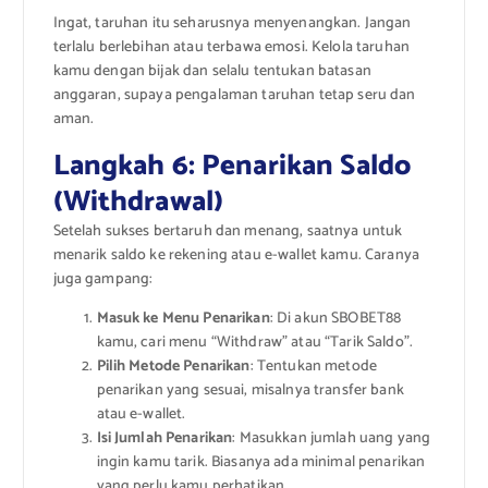
Ingat, taruhan itu seharusnya menyenangkan. Jangan
terlalu berlebihan atau terbawa emosi. Kelola taruhan
kamu dengan bijak dan selalu tentukan batasan
anggaran, supaya pengalaman taruhan tetap seru dan
aman.
Langkah 6: Penarikan Saldo
(Withdrawal)
Setelah sukses bertaruh dan menang, saatnya untuk
menarik saldo ke rekening atau e-wallet kamu. Caranya
juga gampang:
Masuk ke Menu Penarikan
: Di akun SBOBET88
kamu, cari menu “Withdraw” atau “Tarik Saldo”.
Pilih Metode Penarikan
: Tentukan metode
penarikan yang sesuai, misalnya transfer bank
atau e-wallet.
Isi Jumlah Penarikan
: Masukkan jumlah uang yang
ingin kamu tarik. Biasanya ada minimal penarikan
yang perlu kamu perhatikan.