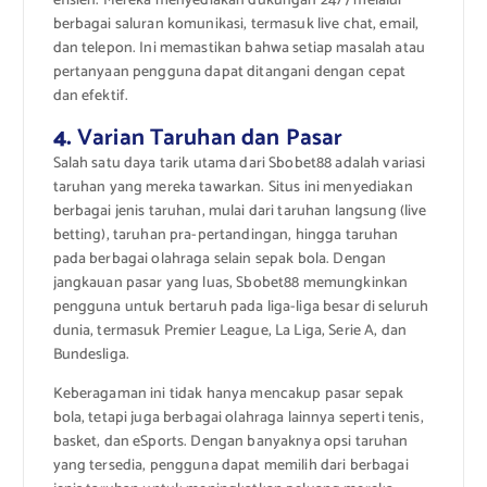
efisien. Mereka menyediakan dukungan 24/7 melalui
berbagai saluran komunikasi, termasuk live chat, email,
dan telepon. Ini memastikan bahwa setiap masalah atau
pertanyaan pengguna dapat ditangani dengan cepat
dan efektif.
4.
Varian Taruhan dan Pasar
Salah satu daya tarik utama dari Sbobet88 adalah variasi
taruhan yang mereka tawarkan. Situs ini menyediakan
berbagai jenis taruhan, mulai dari taruhan langsung (live
betting), taruhan pra-pertandingan, hingga taruhan
pada berbagai olahraga selain sepak bola. Dengan
jangkauan pasar yang luas, Sbobet88 memungkinkan
pengguna untuk bertaruh pada liga-liga besar di seluruh
dunia, termasuk Premier League, La Liga, Serie A, dan
Bundesliga.
Keberagaman ini tidak hanya mencakup pasar sepak
bola, tetapi juga berbagai olahraga lainnya seperti tenis,
basket, dan eSports. Dengan banyaknya opsi taruhan
yang tersedia, pengguna dapat memilih dari berbagai