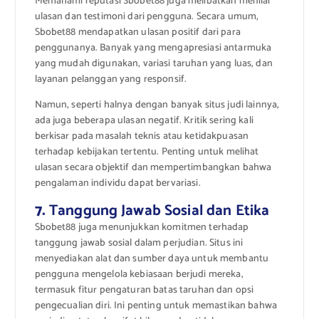
Memahami reputasi Sbobet88 juga melibatkan menilai
ulasan dan testimoni dari pengguna. Secara umum,
Sbobet88 mendapatkan ulasan positif dari para
penggunanya. Banyak yang mengapresiasi antarmuka
yang mudah digunakan, variasi taruhan yang luas, dan
layanan pelanggan yang responsif.
Namun, seperti halnya dengan banyak situs judi lainnya,
ada juga beberapa ulasan negatif. Kritik sering kali
berkisar pada masalah teknis atau ketidakpuasan
terhadap kebijakan tertentu. Penting untuk melihat
ulasan secara objektif dan mempertimbangkan bahwa
pengalaman individu dapat bervariasi.
7.
Tanggung Jawab Sosial dan Etika
Sbobet88 juga menunjukkan komitmen terhadap
tanggung jawab sosial dalam perjudian. Situs ini
menyediakan alat dan sumber daya untuk membantu
pengguna mengelola kebiasaan berjudi mereka,
termasuk fitur pengaturan batas taruhan dan opsi
pengecualian diri. Ini penting untuk memastikan bahwa