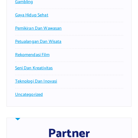
Gambling
Gaya Hidup Sehat
Pemikiran Dan Wawasan
Petualangan Dan Wisata
Rekomendasi Film
Seni Dan Kreativitas
Teknologi Dan Inovasi
Uncategorized
Partner