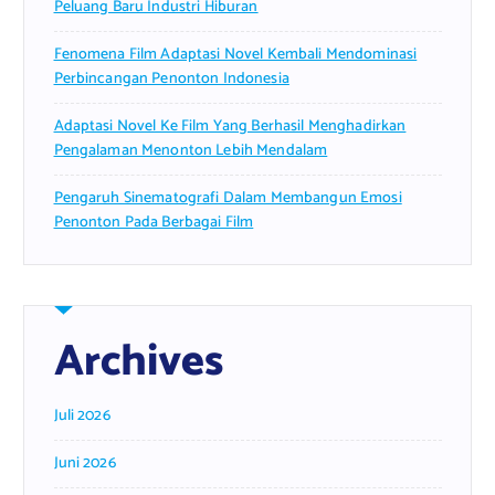
Peluang Baru Industri Hiburan
Fenomena Film Adaptasi Novel Kembali Mendominasi
Perbincangan Penonton Indonesia
Adaptasi Novel Ke Film Yang Berhasil Menghadirkan
Pengalaman Menonton Lebih Mendalam
Pengaruh Sinematografi Dalam Membangun Emosi
Penonton Pada Berbagai Film
Archives
Juli 2026
Juni 2026