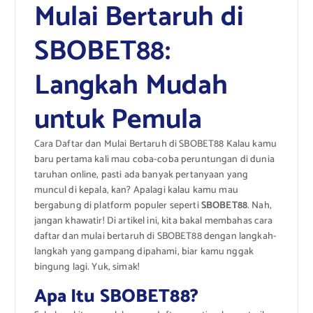
Mulai Bertaruh di
SBOBET88:
Langkah Mudah
untuk Pemula
Cara Daftar dan Mulai Bertaruh di SBOBET88 Kalau kamu
baru pertama kali mau coba-coba peruntungan di dunia
taruhan online, pasti ada banyak pertanyaan yang
muncul di kepala, kan? Apalagi kalau kamu mau
bergabung di platform populer seperti
SBOBET88
. Nah,
jangan khawatir! Di artikel ini, kita bakal membahas cara
daftar dan mulai bertaruh di SBOBET88 dengan langkah-
langkah yang gampang dipahami, biar kamu nggak
bingung lagi. Yuk, simak!
Apa Itu SBOBET88?