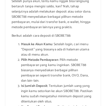
Setelah punya akun, tentu kamu nggak bisa langsung
bertaruh tanpa mengisi saldo, kan? Nah, tahap
selanjutnya adalah melakukan deposit atau setor dana.
SBOBET88 menyediakan berbagai pilihan metode
pembayaran, mulai dari transfer bank, e-wallet, hingga
metode pembayaran lainnya yang praktis.
Berikut adalah cara deposit di SBOBET88:
Masuk ke Akun Kamu
: Setelah login, cari menu
“Deposit” yang biasanya ada di halaman utama
atau di menu akun.
Pilih Metode Pembayaran
: Pilih metode
pembayaran yang kamu inginkan. SBOBET88
biasanya menyediakan berbagai pilihan
pembayaran seperti transfer bank, OVO, Dana,
dan lain-lain.
Isi Jumlah Deposit
: Tentukan jumlah uang yang
ingin kamu setorkan ke akun SBOBET88. Pastikan
kamu sudah mengetahui minimum deposit yang
ditentukan oleh situs.