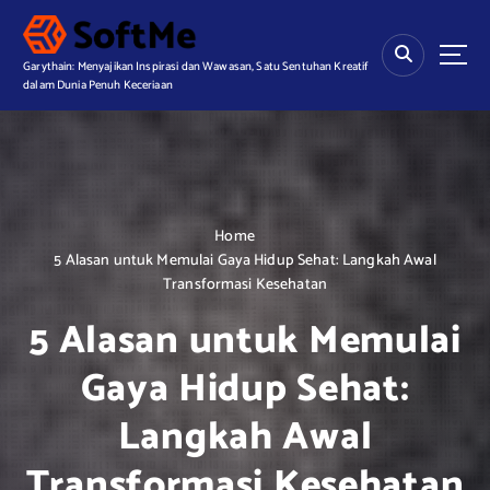
S
k
i
Garythain: Menyajikan Inspirasi dan Wawasan, Satu Sentuhan Kreatif
p
dalam Dunia Penuh Keceriaan
t
o
c
o
n
t
Home
e
5 Alasan untuk Memulai Gaya Hidup Sehat: Langkah Awal
n
Transformasi Kesehatan
t
5 Alasan untuk Memulai
Gaya Hidup Sehat:
Langkah Awal
Transformasi Kesehatan