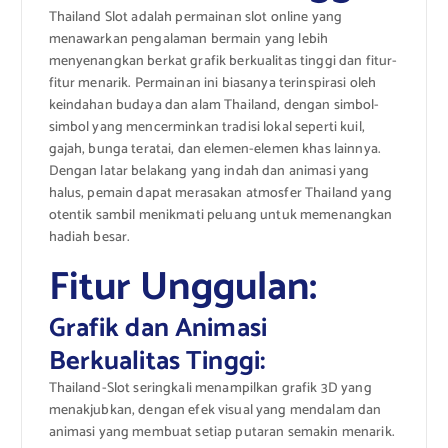
Thailand Slot adalah permainan slot online yang
menawarkan pengalaman bermain yang lebih
menyenangkan berkat grafik berkualitas tinggi dan fitur-
fitur menarik. Permainan ini biasanya terinspirasi oleh
keindahan budaya dan alam Thailand, dengan simbol-
simbol yang mencerminkan tradisi lokal seperti kuil,
gajah, bunga teratai, dan elemen-elemen khas lainnya.
Dengan latar belakang yang indah dan animasi yang
halus, pemain dapat merasakan atmosfer Thailand yang
otentik sambil menikmati peluang untuk memenangkan
hadiah besar.
Fitur Unggulan:
Grafik dan Animasi
Berkualitas Tinggi:
Thailand-Slot seringkali menampilkan grafik 3D yang
menakjubkan, dengan efek visual yang mendalam dan
animasi yang membuat setiap putaran semakin menarik.