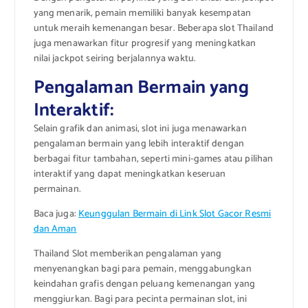
yang menarik, pemain memiliki banyak kesempatan
untuk meraih kemenangan besar. Beberapa slot Thailand
juga menawarkan fitur progresif yang meningkatkan
nilai jackpot seiring berjalannya waktu.
Pengalaman Bermain yang
Interaktif:
Selain grafik dan animasi, slot ini juga menawarkan
pengalaman bermain yang lebih interaktif dengan
berbagai fitur tambahan, seperti mini-games atau pilihan
interaktif yang dapat meningkatkan keseruan
permainan.
Baca juga:
Keunggulan Bermain di Link Slot Gacor Resmi
dan Aman
Thailand Slot memberikan pengalaman yang
menyenangkan bagi para pemain, menggabungkan
keindahan grafis dengan peluang kemenangan yang
menggiurkan. Bagi para pecinta permainan slot, ini