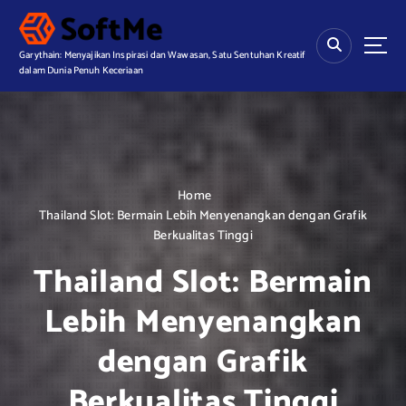
S
k
i
Garythain: Menyajikan Inspirasi dan Wawasan, Satu Sentuhan Kreatif
p
dalam Dunia Penuh Keceriaan
t
o
c
o
n
t
Home
e
Thailand Slot: Bermain Lebih Menyenangkan dengan Grafik
n
Berkualitas Tinggi
t
Thailand Slot: Bermain
Lebih Menyenangkan
dengan Grafik
Berkualitas Tinggi