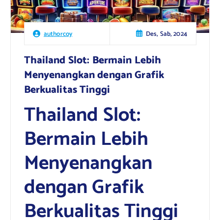
Des, Sab, 2024
authorcoy
Thailand Slot: Bermain Lebih
Menyenangkan dengan Grafik
Berkualitas Tinggi
Thailand Slot:
Bermain Lebih
Menyenangkan
dengan Grafik
Berkualitas Tinggi