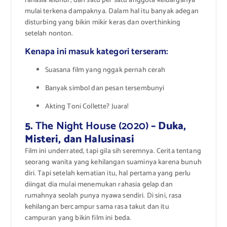
rahasia leluhur, dan satu per satu anggota keluarganya
mulai terkena dampaknya. Dalam hal itu banyak adegan
disturbing yang bikin mikir keras dan overthinking
setelah nonton.
Kenapa ini masuk kategori terseram:
Suasana film yang nggak pernah cerah
Banyak simbol dan pesan tersembunyi
Akting Toni Collette? Juara!
5.
The Night House (2020)
– Duka,
Misteri, dan Halusinasi
Film ini underrated, tapi gila sih seremnya. Cerita tentang
seorang wanita yang kehilangan suaminya karena bunuh
diri. Tapi setelah kematian itu, hal pertama yang perlu
diingat dia mulai menemukan rahasia gelap dan
rumahnya seolah punya nyawa sendiri. Di sini, rasa
kehilangan bercampur sama rasa takut dan itu
campuran yang bikin film ini beda.