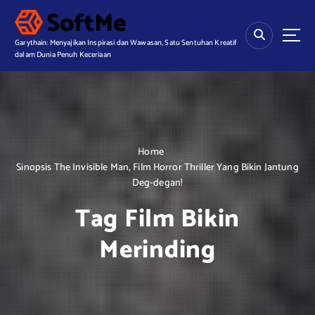
S
k
i
Garythain: Menyajikan Inspirasi dan Wawasan, Satu Sentuhan Kreatif
p
dalam Dunia Penuh Keceriaan
t
o
c
o
n
t
Home
e
Sinopsis The Invisible Man, Film Horror Thriller Yang Bikin Jantung
n
Deg-degan!
t
Tag Film Bikin
Merinding