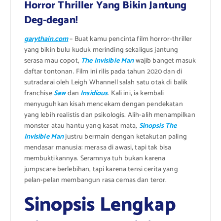
Horror Thriller Yang Bikin Jantung
Deg-degan!
garythain.com
– Buat kamu pencinta film horror-thriller
yang bikin bulu kuduk merinding sekaligus jantung
serasa mau copot,
The Invisible Man
wajib banget masuk
daftar tontonan. Film ini rilis pada tahun 2020 dan di
sutradarai oleh Leigh Whannell salah satu otak di balik
franchise
Saw
dan
Insidious
. Kali ini, ia kembali
menyuguhkan kisah mencekam dengan pendekatan
yang lebih realistis dan psikologis. Alih-alih menampilkan
monster atau hantu yang kasat mata,
Sinopsis The
Invisible Man
justru bermain dengan ketakutan paling
mendasar manusia: merasa di awasi, tapi tak bisa
membuktikannya. Seramnya tuh bukan karena
jumpscare berlebihan, tapi karena tensi cerita yang
pelan-pelan membangun rasa cemas dan teror.
Sinopsis Lengkap