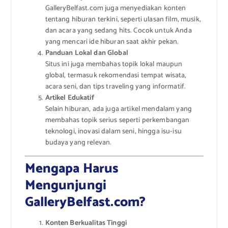
GalleryBelfast.com juga menyediakan konten
tentang hiburan terkini, seperti ulasan film, musik,
dan acara yang sedang hits. Cocok untuk Anda
yang mencari ide hiburan saat akhir pekan.
Panduan Lokal dan Global
Situs ini juga membahas topik lokal maupun
global, termasuk rekomendasi tempat wisata,
acara seni, dan tips traveling yang informatif.
Artikel Edukatif
Selain hiburan, ada juga artikel mendalam yang
membahas topik serius seperti perkembangan
teknologi, inovasi dalam seni, hingga isu-isu
budaya yang relevan.
Mengapa Harus
Mengunjungi
GalleryBelfast.com?
Konten Berkualitas Tinggi