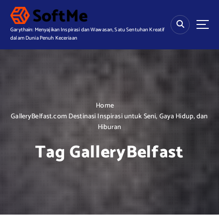
S
k
i
Garythain: Menyajikan Inspirasi dan Wawasan, Satu Sentuhan Kreatif
p
dalam Dunia Penuh Keceriaan
t
o
c
o
n
t
Home
e
GalleryBelfast.com Destinasi Inspirasi untuk Seni, Gaya Hidup, dan
n
Hiburan
t
Tag GalleryBelfast