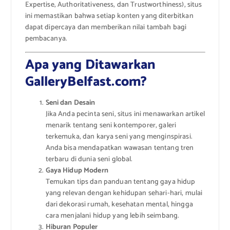
Expertise, Authoritativeness, dan Trustworthiness), situs
ini memastikan bahwa setiap konten yang diterbitkan
dapat dipercaya dan memberikan nilai tambah bagi
pembacanya.
Apa yang Ditawarkan
GalleryBelfast.com?
Seni dan Desain
Jika Anda pecinta seni, situs ini menawarkan artikel
menarik tentang seni kontemporer, galeri
terkemuka, dan karya seni yang menginspirasi.
Anda bisa mendapatkan wawasan tentang tren
terbaru di dunia seni global.
Gaya Hidup Modern
Temukan tips dan panduan tentang gaya hidup
yang relevan dengan kehidupan sehari-hari, mulai
dari dekorasi rumah, kesehatan mental, hingga
cara menjalani hidup yang lebih seimbang.
Hiburan Populer