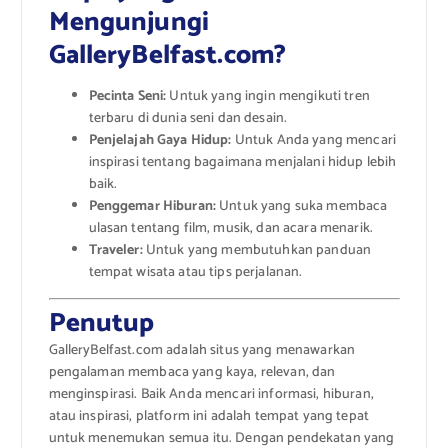
Mengunjungi
GalleryBelfast.com?
Pecinta Seni:
Untuk yang ingin mengikuti tren
terbaru di dunia seni dan desain.
Penjelajah Gaya Hidup:
Untuk Anda yang mencari
inspirasi tentang bagaimana menjalani hidup lebih
baik.
Penggemar Hiburan:
Untuk yang suka membaca
ulasan tentang film, musik, dan acara menarik.
Traveler:
Untuk yang membutuhkan panduan
tempat wisata atau tips perjalanan.
Penutup
GalleryBelfast.com adalah situs yang menawarkan
pengalaman membaca yang kaya, relevan, dan
menginspirasi. Baik Anda mencari informasi, hiburan,
atau inspirasi, platform ini adalah tempat yang tepat
untuk menemukan semua itu. Dengan pendekatan yang