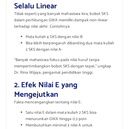
Selalu Linear
Tidak seperti yang banyak mahasiswa kira, bobot SKS
dalam perhitungan GWA memiliki dampak non-linear
terhadap nilai akhir. Contohnya:
Mata kuliah 4 SKS dengan nilai B
Bisa lebih berpengaruh dibanding dua mata kuliah
2 SKS dengan nilai A-
“Banyak mahasiswa fokus pada nilai huruf tanpa
mempertimbangkan bobot SKS dengan tepat,” ungkap
Dr. Rina Wijaya, pengamat pendidikan tinggi.
2. Efek Nilai E yang
Mengejutkan
Fakta mencengangkan tentang nilai E:
Satu nilai E dalam mata kuliah 2 SKS bisa
menurunkan GWA hingga 0.3 poin
Membutuhkan minimal 3 nilai A untuk