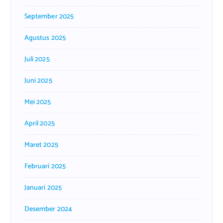
September 2025
Agustus 2025
Juli 2025
Juni 2025
Mei 2025
April 2025
Maret 2025
Februari 2025
Januari 2025
Desember 2024