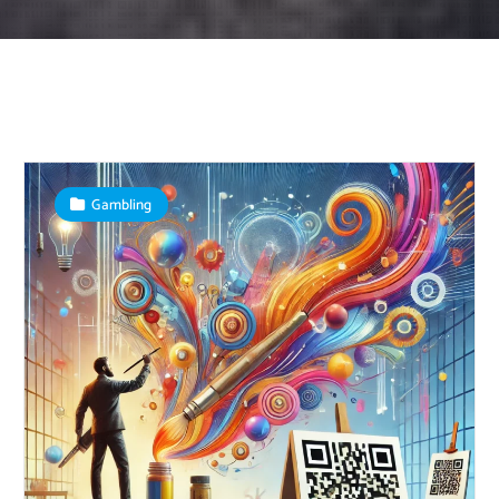
Gambling