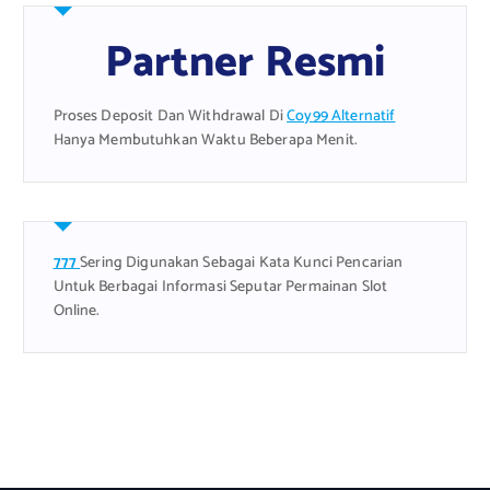
Partner Resmi
Proses Deposit Dan Withdrawal Di
Coy99 Alternatif
Hanya Membutuhkan Waktu Beberapa Menit.
777
Sering Digunakan Sebagai Kata Kunci Pencarian
Untuk Berbagai Informasi Seputar Permainan Slot
Online.