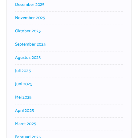
Desember 2025
November 2025
Oktober 2025
September 2025
Agustus 2025
Juli 2025
Juni 2025
Mei 2025
April 2025
Maret 2025
Februari 2025