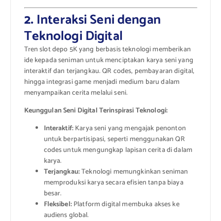
2.
Interaksi Seni dengan
Teknologi Digital
Tren slot depo 5K yang berbasis teknologi memberikan
ide kepada seniman untuk menciptakan karya seni yang
interaktif dan terjangkau. QR codes, pembayaran digital,
hingga integrasi game menjadi medium baru dalam
menyampaikan cerita melalui seni.
Keunggulan Seni Digital Terinspirasi Teknologi:
Interaktif:
Karya seni yang mengajak penonton
untuk berpartisipasi, seperti menggunakan QR
codes untuk mengungkap lapisan cerita di dalam
karya.
Terjangkau:
Teknologi memungkinkan seniman
memproduksi karya secara efisien tanpa biaya
besar.
Fleksibel:
Platform digital membuka akses ke
audiens global.