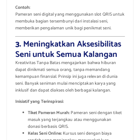
Contoh:
Pameran seni digital yang menggunakan slot QRIS untuk
membuka bagian tersembunyi dari instalasi seni,
memberikan pengalaman unik bagi penikmat seni.
3.
Meningkatkan Aksesibilitas
Seni untuk Semua Kalangan
Kreativitas Tanpa Batas mengajarkan bahwa hiburan
dapat dinikmati semua orang, tanpa memandang
kemampuan finansial. Prinsip ini juga relevan di dunia
seni. Banyak seniman mulai menciptakan karya yang
inklusif dan dapat diakses oleh berbagai kalangan.
Inisiatif yang Terinspirasi:
Tiket Pameran Murah:
Pameran seni dengan tiket
masuk yang terjangkau atau menggunakan
donasi berbasis QRIS.
Kelas Seni Online:
Kursus seni dengan biaya