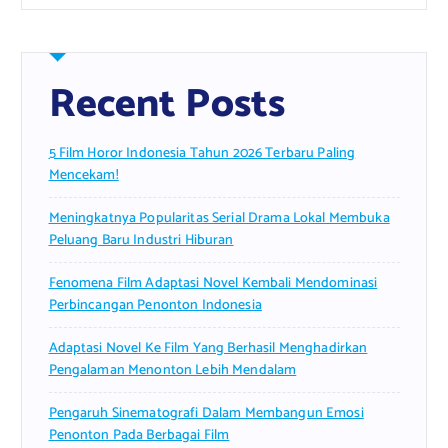
Recent Posts
5 Film Horor Indonesia Tahun 2026 Terbaru Paling
Mencekam!
Meningkatnya Popularitas Serial Drama Lokal Membuka
Peluang Baru Industri Hiburan
Fenomena Film Adaptasi Novel Kembali Mendominasi
Perbincangan Penonton Indonesia
Adaptasi Novel Ke Film Yang Berhasil Menghadirkan
Pengalaman Menonton Lebih Mendalam
Pengaruh Sinematografi Dalam Membangun Emosi
Penonton Pada Berbagai Film