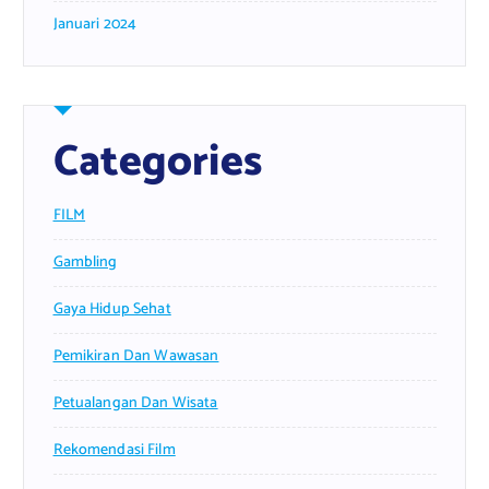
Januari 2024
Categories
FILM
Gambling
Gaya Hidup Sehat
Pemikiran Dan Wawasan
Petualangan Dan Wisata
Rekomendasi Film