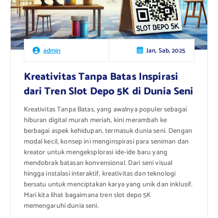
Jan, Sab, 2025
admin
Kreativitas Tanpa Batas Inspirasi
dari Tren Slot Depo 5K di Dunia Seni
Kreativitas Tanpa Batas, yang awalnya populer sebagai
hiburan digital murah meriah, kini merambah ke
berbagai aspek kehidupan, termasuk dunia seni. Dengan
modal kecil, konsep ini menginspirasi para seniman dan
kreator untuk mengeksplorasi ide-ide baru yang
mendobrak batasan konvensional. Dari seni visual
hingga instalasi interaktif, kreativitas dan teknologi
bersatu untuk menciptakan karya yang unik dan inklusif.
Mari kita lihat bagaimana tren slot depo 5K
memengaruhi dunia seni.