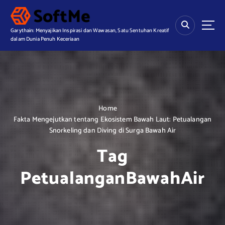
S
k
i
Garythain: Menyajikan Inspirasi dan Wawasan, Satu Sentuhan Kreatif
p
dalam Dunia Penuh Keceriaan
t
o
c
o
n
t
Home
e
Fakta Mengejutkan tentang Ekosistem Bawah Laut: Petualangan
n
Snorkeling dan Diving di Surga Bawah Air
t
Tag
PetualanganBawahAir