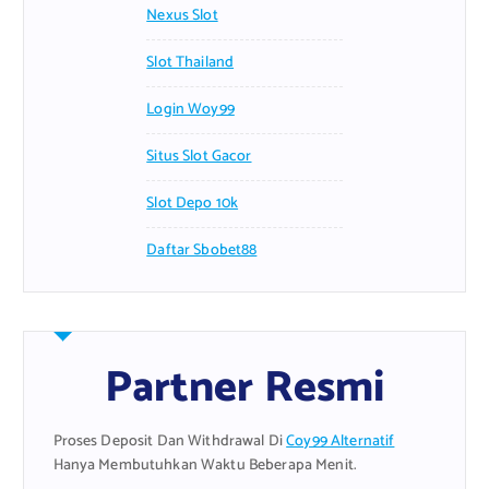
Nexus Slot
Slot Thailand
Login Woy99
Situs Slot Gacor
Slot Depo 10k
Daftar Sbobet88
Partner Resmi
Proses Deposit Dan Withdrawal Di
Coy99 Alternatif
Hanya Membutuhkan Waktu Beberapa Menit.