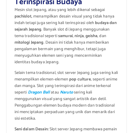
Terinspirasi Budaya
Mesin slot Jepang, atau yang lebih dikenal sebagai
pachislot
, menampilkan desain visual yang tidak hanya
indah tetapi juga sering kali terinspirasi oleh
budaya dan
sejarah Jepang
. Banyak slot di Jepang menggunakan
tema tradisional seperti
samurai
,
ninja
,
geisha
, dan
mitologi Jepang
. Desain ini tidak hanya memberikan
pengalaman bermain yang menghibur, tetapi juga
menyuguhkan elemen seni yang mencerminkan
identitas budaya Jepang.
Selain tema tradisional, slot server Jepang juga sering kali
menampilkan elemen-elemen
pop culture
, seperti anime
dan manga. Slot yang terinspirasi dari anime terkenal
seperti
Dragon Ball
atau
Naruto
sering kali
menggunakan visual yang sangat artistik dan detil.
Penggabungan elemen budaya modern dan tradisional
ini menciptakan perpaduan yang unik dan menarik dari
sisi estetika.
Seni dalam Desain:
Slot server Jepang membawa pemain