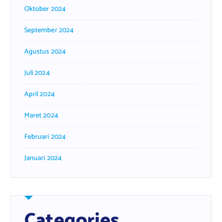
Oktober 2024
September 2024
Agustus 2024
Juli 2024
April 2024
Maret 2024
Februari 2024
Januari 2024
Categories