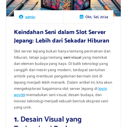
Okt, Sel, 2024
admin
Keindahan Seni dalam Slot Server
Jepang: Lebih dari Sekadar Hiburan
Slot server Jepang bukan hanya tentang permainan dan
hiburan, tetapi juga tentang
seni visual
yang memikat
dan elemen budaya yang kaya. Di balik teknologi yang
canggih dan mesin yang modern, terdapat sentuhan
artistik yang membuat pengalaman bermain slot di
Jepang menjadi lebih menarik. Dalam artikel ini, kita akan
mengeksplorasi bagaimana slot server Jepang di
login
woy99
memadukan seni visual, desain budaya, dan
inovasi teknologi menjadi sebuah bentuk ekspresi seni
yang unik.
1.
Desain Visual yang