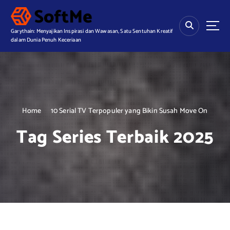
S
k
i
Garythain: Menyajikan Inspirasi dan Wawasan, Satu Sentuhan Kreatif
p
dalam Dunia Penuh Keceriaan
t
o
c
o
n
t
Home
10 Serial TV Terpopuler yang Bikin Susah Move On
e
Tag Series Terbaik 2025
n
t