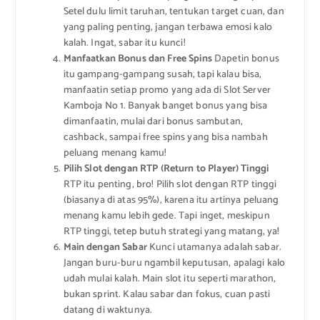
Setel dulu limit taruhan, tentukan target cuan, dan
yang paling penting, jangan terbawa emosi kalo
kalah. Ingat, sabar itu kunci!
Manfaatkan Bonus dan Free Spins
Dapetin bonus
itu gampang-gampang susah, tapi kalau bisa,
manfaatin setiap promo yang ada di Slot Server
Kamboja No 1. Banyak banget bonus yang bisa
dimanfaatin, mulai dari bonus sambutan,
cashback, sampai free spins yang bisa nambah
peluang menang kamu!
Pilih Slot dengan RTP (Return to Player) Tinggi
RTP itu penting, bro! Pilih slot dengan RTP tinggi
(biasanya di atas 95%), karena itu artinya peluang
menang kamu lebih gede. Tapi inget, meskipun
RTP tinggi, tetep butuh strategi yang matang, ya!
Main dengan Sabar
Kunci utamanya adalah sabar.
Jangan buru-buru ngambil keputusan, apalagi kalo
udah mulai kalah. Main slot itu seperti marathon,
bukan sprint. Kalau sabar dan fokus, cuan pasti
datang di waktunya.