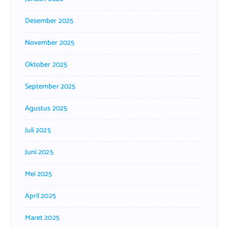
Desember 2025
November 2025
Oktober 2025
September 2025
Agustus 2025
Juli 2025
Juni 2025
Mei 2025
April 2025
Maret 2025