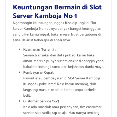
Keuntungan Bermain di Slot
Server Kamboja No 1
Ngomongin keuntungan, nggak bisa dipungkiri, Slot
Server Kamboja No 1 punya banyak banget keunggulan
yang bikin kamu nggak bakal nyesel buat bergabung di
sana. Berikut beberapa di antaranya:
Keamanan Terjamin
Semua transaksi dan data pribadi kamu bakal
aman. Mereka punya sistem enkripsi canggih yang
bakal melindungi kamu dari kejahatan dunia maya.
Pembayaran Cepat
Payout atau pembayaran di Slot Server Kamboja
itu nggak pake lama! Kalo kamu menang, duit
langsung masuk ke akun kamu tanpa berbelit-
belit.
Customer Service 24/7
Kalo ada masalah atau pertanyaan, tim customer
service siap sedia kapan aja. Mau nanya tentang