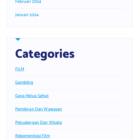
Februari 2024
Januari 2024
Categories
FILM
Gambling
Gaya Hidup Sehat
Pemikiran Dan Wawasan
Petualangan Dan Wisata
Rekomendasi Film