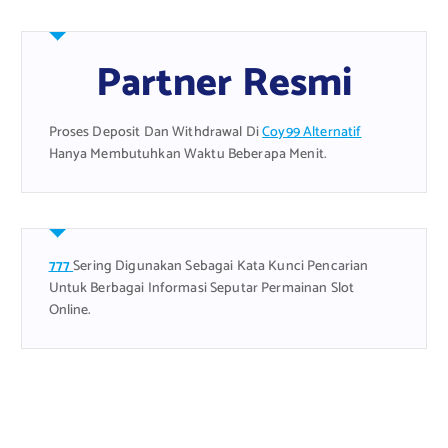
Partner Resmi
Proses Deposit Dan Withdrawal Di
Coy99 Alternatif
Hanya Membutuhkan Waktu Beberapa Menit.
777
Sering Digunakan Sebagai Kata Kunci Pencarian
Untuk Berbagai Informasi Seputar Permainan Slot
Online.