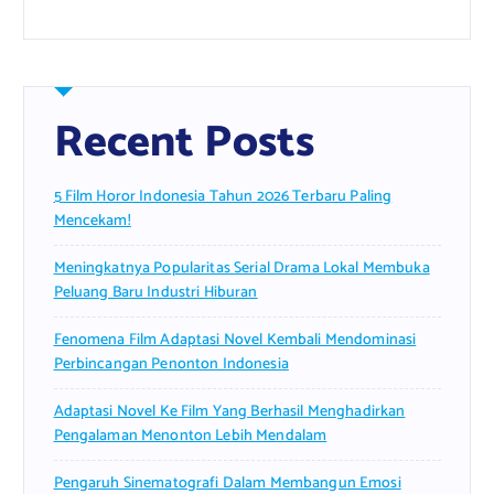
Recent Posts
5 Film Horor Indonesia Tahun 2026 Terbaru Paling
Mencekam!
Meningkatnya Popularitas Serial Drama Lokal Membuka
Peluang Baru Industri Hiburan
Fenomena Film Adaptasi Novel Kembali Mendominasi
Perbincangan Penonton Indonesia
Adaptasi Novel Ke Film Yang Berhasil Menghadirkan
Pengalaman Menonton Lebih Mendalam
Pengaruh Sinematografi Dalam Membangun Emosi