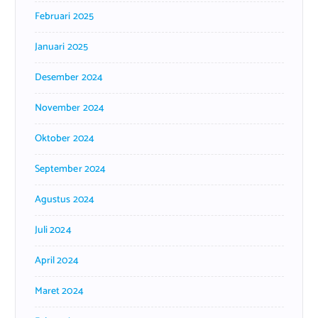
Februari 2025
Januari 2025
Desember 2024
November 2024
Oktober 2024
September 2024
Agustus 2024
Juli 2024
April 2024
Maret 2024