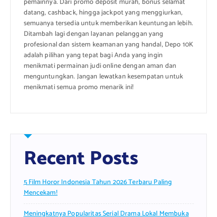
pemainnya. Dari promo deposit murah, bonus selamat
datang, cashback, hingga jackpot yang menggiurkan,
semuanya tersedia untuk memberikan keuntungan lebih.
Ditambah lagi dengan layanan pelanggan yang
profesional dan sistem keamanan yang handal, Depo 10K
adalah pilihan yang tepat bagi Anda yang ingin
menikmati permainan judi online dengan aman dan
menguntungkan. Jangan lewatkan kesempatan untuk
menikmati semua promo menarik ini!
Recent Posts
5 Film Horor Indonesia Tahun 2026 Terbaru Paling
Mencekam!
Meningkatnya Popularitas Serial Drama Lokal Membuka