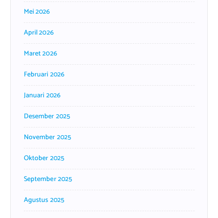
Mei 2026
April 2026
Maret 2026
Februari 2026
Januari 2026
Desember 2025
November 2025
Oktober 2025
September 2025
Agustus 2025