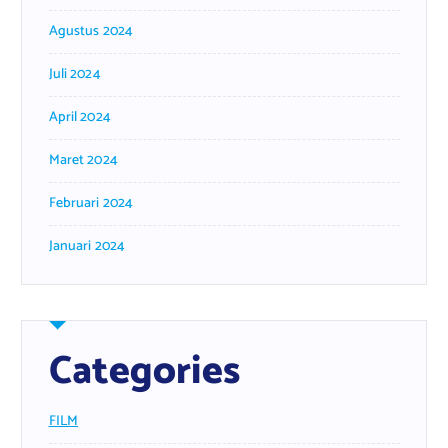
Agustus 2024
Juli 2024
April 2024
Maret 2024
Februari 2024
Januari 2024
Categories
FILM