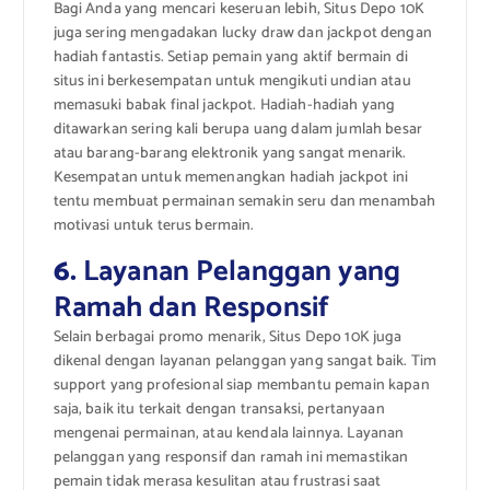
Bagi Anda yang mencari keseruan lebih, Situs Depo 10K
juga sering mengadakan lucky draw dan jackpot dengan
hadiah fantastis. Setiap pemain yang aktif bermain di
situs ini berkesempatan untuk mengikuti undian atau
memasuki babak final jackpot. Hadiah-hadiah yang
ditawarkan sering kali berupa uang dalam jumlah besar
atau barang-barang elektronik yang sangat menarik.
Kesempatan untuk memenangkan hadiah jackpot ini
tentu membuat permainan semakin seru dan menambah
motivasi untuk terus bermain.
6.
Layanan Pelanggan yang
Ramah dan Responsif
Selain berbagai promo menarik, Situs Depo 10K juga
dikenal dengan layanan pelanggan yang sangat baik. Tim
support yang profesional siap membantu pemain kapan
saja, baik itu terkait dengan transaksi, pertanyaan
mengenai permainan, atau kendala lainnya. Layanan
pelanggan yang responsif dan ramah ini memastikan
pemain tidak merasa kesulitan atau frustrasi saat