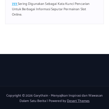
777
Sering Digunakan Sebagai Kata Kunci Pencarian
Untuk Berbagai Informasi Seputar Permainan Slot
Online.
Copyright © 2026 Garythain - Menyajikan Inspirasi dan Wawasan
Dalam Satu Berita | Powered by
Desert Themes