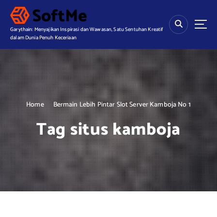
S
k
i
Garythain: Menyajikan Inspirasi dan Wawasan, Satu Sentuhan Kreatif
p
dalam Dunia Penuh Keceriaan
t
o
c
o
n
t
Home
Bermain Lebih Pintar Slot Server Kamboja No 1
e
Tag situs kamboja
n
t