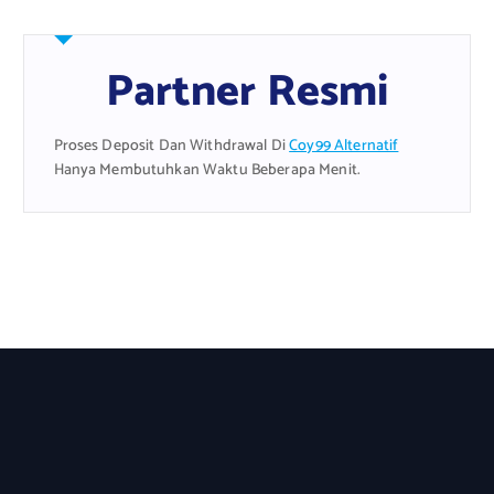
Partner Resmi
Proses Deposit Dan Withdrawal Di
Coy99 Alternatif
Hanya Membutuhkan Waktu Beberapa Menit.