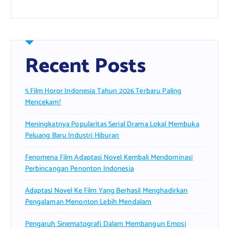
Recent Posts
5 Film Horor Indonesia Tahun 2026 Terbaru Paling
Mencekam!
Meningkatnya Popularitas Serial Drama Lokal Membuka
Peluang Baru Industri Hiburan
Fenomena Film Adaptasi Novel Kembali Mendominasi
Perbincangan Penonton Indonesia
Adaptasi Novel Ke Film Yang Berhasil Menghadirkan
Pengalaman Menonton Lebih Mendalam
Pengaruh Sinematografi Dalam Membangun Emosi