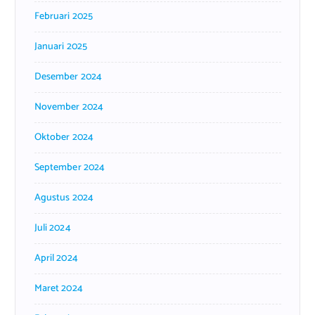
Februari 2025
Januari 2025
Desember 2024
November 2024
Oktober 2024
September 2024
Agustus 2024
Juli 2024
April 2024
Maret 2024