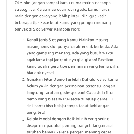
Oke, oke, jangan sampai kamu cuma main slot tanpa
strategi, ya! Kalau mau cuan lebih gede, kamu harus
main dengan cara yang lebih pintar. Nih, gue kasih
beberapa tips kece buat kamu yang pengen menang
banyak di Slot Server Kamboja No 1:
Kenali Jenis Slot yang Kamu Mainkan
Masing-
masing jenis slot punya karakteristik berbeda. Ada
yang gampang menang, ada yang butuh waktu
agak lama tapi jackpot-nya gila-gilaan! Pastikan
kamu udah ngerti tipe permainan yang kamu pilih,
biar gak nyesel.
Gunakan Fitur Demo Terlebih Dahulu
Kalau kamu
belum yakin dengan permainan tertentu, jangan
langsung taruhan gede-gedean! Coba dulu fitur
demo yang biasanya tersedia di setiap game. Di
sini, kamu bisa belajar tanpa takut kehilangan
uang, bro!
Kelola Modal dengan Baik
Ini nih yang sering
disepelein, padahal penting banget. Jangan asal
taruhan banyak karena pengen menang cepet.