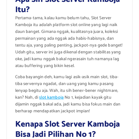
Itu?
Pertama-tama, kalau kamu belum tahu, Slot Server
Kamboja itu adalah platform slot online yang lagi naik
daun banget. Gimana nggak, kualitasnya juara, koleksi
permainan yang ada nggak ada habis-habisnya, dan
tentu aja, yang paling penting, jackpot-nya gede banget!
Udah gitu, server ini juga dikenal dengan stabilitas yang
oke, jadi kamu nggak bakal ngerasain tuh namanya lag
atau buffering yang bikin kesel.
Coba bayangin deh, kamu lagi asik-asik main slot, tiba-
tiba servernya ngadat, dan uang yang kamu pasang
lenyap begitu aja. Wah, itu sih bener-bener nightmare,
kan? Nah, di
slot kamboja
No 1, kejadian kayak gitu
dijamin nggak bakal ada, jadi kamu bisa fokus main dan
berharap mendapatkan jackpot impian!
Kenapa Slot Server Kamboja
Bisa Jadi Pilihan No 1?