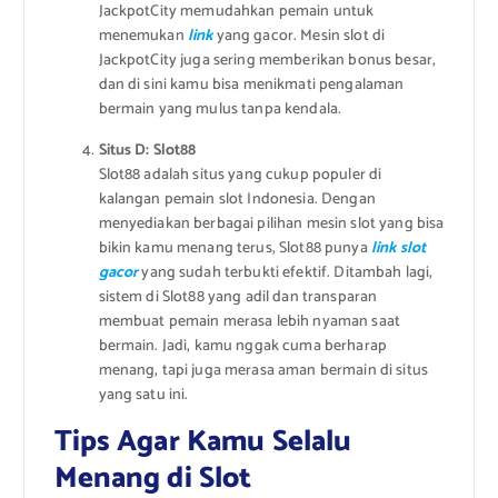
JackpotCity memudahkan pemain untuk
menemukan
link
yang gacor. Mesin slot di
JackpotCity juga sering memberikan bonus besar,
dan di sini kamu bisa menikmati pengalaman
bermain yang mulus tanpa kendala.
Situs D: Slot88
Slot88 adalah situs yang cukup populer di
kalangan pemain slot Indonesia. Dengan
menyediakan berbagai pilihan mesin slot yang bisa
bikin kamu menang terus, Slot88 punya
link slot
gacor
yang sudah terbukti efektif. Ditambah lagi,
sistem di Slot88 yang adil dan transparan
membuat pemain merasa lebih nyaman saat
bermain. Jadi, kamu nggak cuma berharap
menang, tapi juga merasa aman bermain di situs
yang satu ini.
Tips Agar Kamu Selalu
Menang di Slot