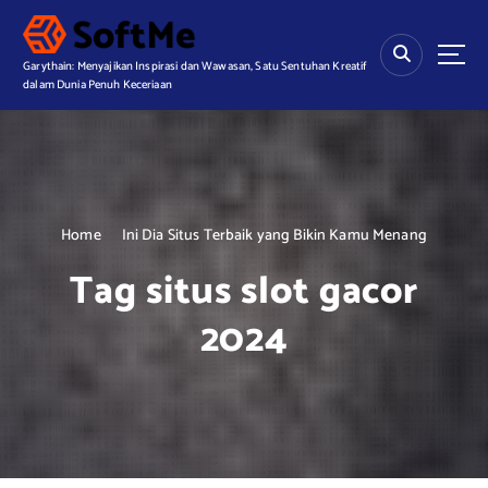
S
k
i
Garythain: Menyajikan Inspirasi dan Wawasan, Satu Sentuhan Kreatif
p
dalam Dunia Penuh Keceriaan
t
o
c
o
n
t
Home
Ini Dia Situs Terbaik yang Bikin Kamu Menang
e
Tag situs slot gacor
n
t
2024