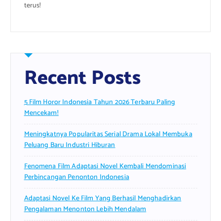
terus!
Recent Posts
5 Film Horor Indonesia Tahun 2026 Terbaru Paling
Mencekam!
Meningkatnya Popularitas Serial Drama Lokal Membuka
Peluang Baru Industri Hiburan
Fenomena Film Adaptasi Novel Kembali Mendominasi
Perbincangan Penonton Indonesia
Adaptasi Novel Ke Film Yang Berhasil Menghadirkan
Pengalaman Menonton Lebih Mendalam