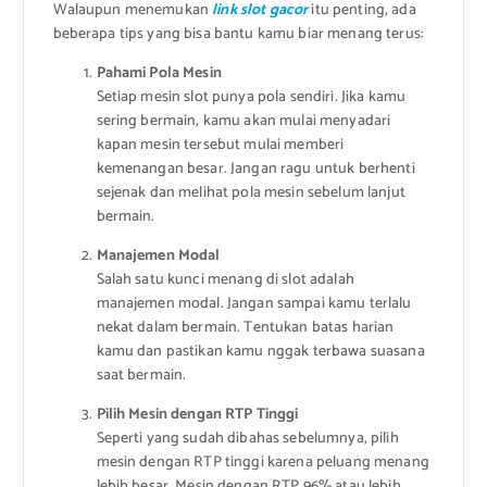
Walaupun menemukan
link slot gacor
itu penting, ada
beberapa tips yang bisa bantu kamu biar menang terus:
Pahami Pola Mesin
Setiap mesin slot punya pola sendiri. Jika kamu
sering bermain, kamu akan mulai menyadari
kapan mesin tersebut mulai memberi
kemenangan besar. Jangan ragu untuk berhenti
sejenak dan melihat pola mesin sebelum lanjut
bermain.
Manajemen Modal
Salah satu kunci menang di slot adalah
manajemen modal. Jangan sampai kamu terlalu
nekat dalam bermain. Tentukan batas harian
kamu dan pastikan kamu nggak terbawa suasana
saat bermain.
Pilih Mesin dengan RTP Tinggi
Seperti yang sudah dibahas sebelumnya, pilih
mesin dengan RTP tinggi karena peluang menang
lebih besar. Mesin dengan RTP 96% atau lebih