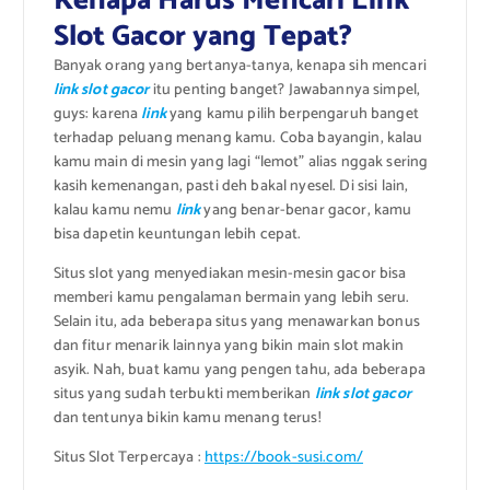
Kenapa Harus Mencari Link
Slot Gacor yang Tepat?
Banyak orang yang bertanya-tanya, kenapa sih mencari
link slot gacor
itu penting banget? Jawabannya simpel,
guys: karena
link
yang kamu pilih berpengaruh banget
terhadap peluang menang kamu. Coba bayangin, kalau
kamu main di mesin yang lagi “lemot” alias nggak sering
kasih kemenangan, pasti deh bakal nyesel. Di sisi lain,
kalau kamu nemu
link
yang benar-benar gacor, kamu
bisa dapetin keuntungan lebih cepat.
Situs slot yang menyediakan mesin-mesin gacor bisa
memberi kamu pengalaman bermain yang lebih seru.
Selain itu, ada beberapa situs yang menawarkan bonus
dan fitur menarik lainnya yang bikin main slot makin
asyik. Nah, buat kamu yang pengen tahu, ada beberapa
situs yang sudah terbukti memberikan
link slot gacor
dan tentunya bikin kamu menang terus!
Situs Slot Terpercaya :
https://book-susi.com/