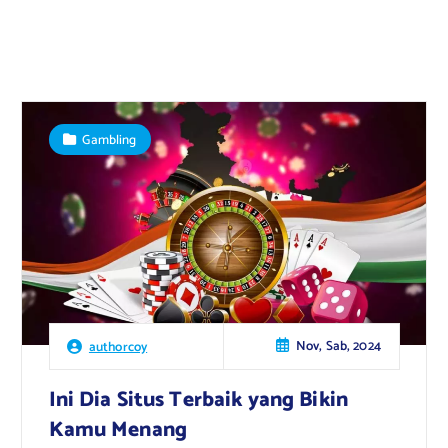
Gambling
Nov, Sab, 2024
authorcoy
Ini Dia Situs Terbaik yang Bikin
Kamu Menang