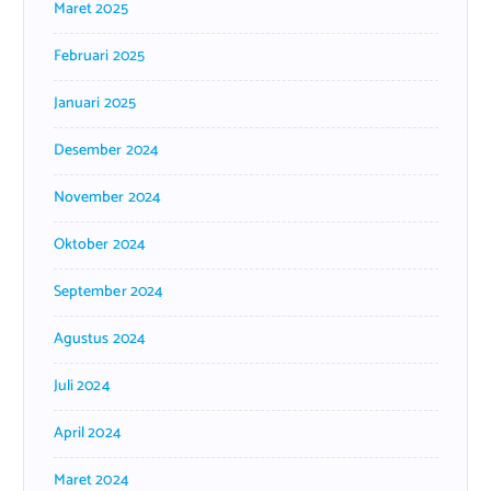
Maret 2025
Februari 2025
Januari 2025
Desember 2024
November 2024
Oktober 2024
September 2024
Agustus 2024
Juli 2024
April 2024
Maret 2024