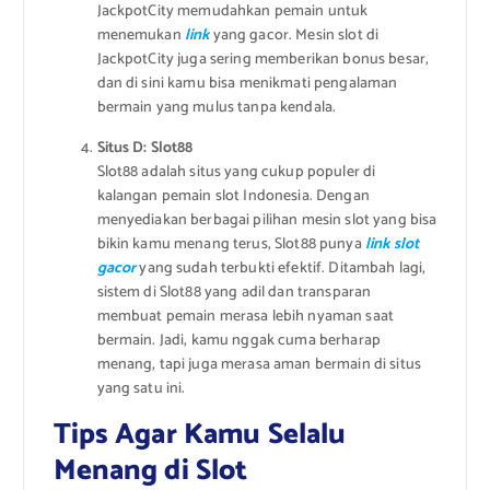
JackpotCity memudahkan pemain untuk
menemukan
link
yang gacor. Mesin slot di
JackpotCity juga sering memberikan bonus besar,
dan di sini kamu bisa menikmati pengalaman
bermain yang mulus tanpa kendala.
Situs D: Slot88
Slot88 adalah situs yang cukup populer di
kalangan pemain slot Indonesia. Dengan
menyediakan berbagai pilihan mesin slot yang bisa
bikin kamu menang terus, Slot88 punya
link slot
gacor
yang sudah terbukti efektif. Ditambah lagi,
sistem di Slot88 yang adil dan transparan
membuat pemain merasa lebih nyaman saat
bermain. Jadi, kamu nggak cuma berharap
menang, tapi juga merasa aman bermain di situs
yang satu ini.
Tips Agar Kamu Selalu
Menang di Slot