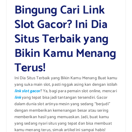
Bingung Cari Link
Slot Gacor? Ini Dia
Situs Terbaik yang
Bikin Kamu Menang
Terus!
Ini Dia Situs Terbaik yang Bikin Kamu Menang Buat kamu
yang suka main slot, pasti nggak asing kan dengan istilah
link slot gacor
? Ya, bagi para pemain slot online, mencari
link
yang tepat bisa jadi tantangan tersendiri. Gacor
dalam dunia slot artinya mesin yang sedang “berjudi”
dengan memberikan kemenangan besar atau sering
memberikan hasil yang memuaskan. Jadi, buat kamu
yang sedang nyari situs yang tepat dan bisa membuat
kamu menang terus, simak artikel ini sampai habis!