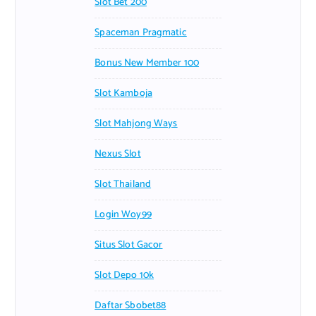
Slot Bet 200
Spaceman Pragmatic
Bonus New Member 100
Slot Kamboja
Slot Mahjong Ways
Nexus Slot
Slot Thailand
Login Woy99
Situs Slot Gacor
Slot Depo 10k
Daftar Sbobet88