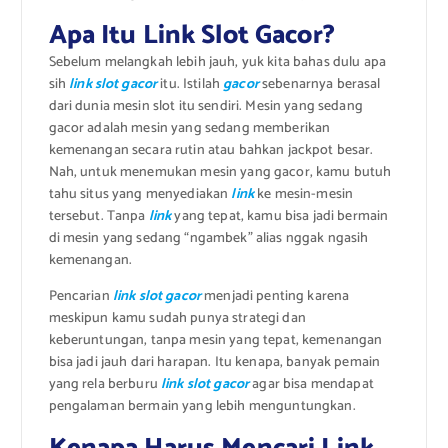
Apa Itu Link Slot Gacor?
Sebelum melangkah lebih jauh, yuk kita bahas dulu apa
sih
link slot gacor
itu. Istilah
gacor
sebenarnya berasal
dari dunia mesin slot itu sendiri. Mesin yang sedang
gacor adalah mesin yang sedang memberikan
kemenangan secara rutin atau bahkan jackpot besar.
Nah, untuk menemukan mesin yang gacor, kamu butuh
tahu situs yang menyediakan
link
ke mesin-mesin
tersebut. Tanpa
link
yang tepat, kamu bisa jadi bermain
di mesin yang sedang “ngambek” alias nggak ngasih
kemenangan.
Pencarian
link slot gacor
menjadi penting karena
meskipun kamu sudah punya strategi dan
keberuntungan, tanpa mesin yang tepat, kemenangan
bisa jadi jauh dari harapan. Itu kenapa, banyak pemain
yang rela berburu
link slot gacor
agar bisa mendapat
pengalaman bermain yang lebih menguntungkan.