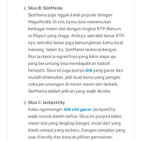
Situs B: SlotMania
SlotMania juga nggak kalah populer dengan
MegaWin88. Di sini, kamu bisa menemukan
berbagai mesin slot dengan tingkat RTP (Return
to Player) yang tinggi. Artinya, semakin besar RTP-
nya, semakin besar juga kemungkinan kamu buat
menang. Selain itu, SlotMania terkenal dengan
fitur jackpot progresifnya yang bikin siapa aja
yang beruntung bisa mendapatkan hadiah
fantastis. Situs ini juga punya
link
yang gacor dan
mudah ditemukan, jadi buat kamu yang pengen
coba peruntungan di mesin-mesin slot terbaik,
SlotMania adalah pilihan yang wajib dicoba.
Situs C: JackpotCity
Kalau ngomongin
link slot gacor
, JackpotCity
wajib masuk dalam daftar. Situs ini punya koleksi
mesin slot yang lengkap banget, mulai dari yang
klasik sampai yang terbaru. Dengan tampilan yang
user-friendly dan banyak pilihan permainan,