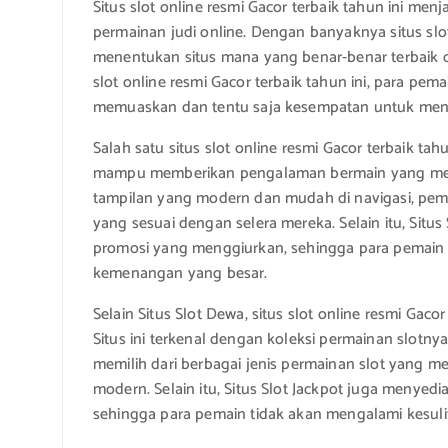
Situs slot online resmi Gacor terbaik tahun ini m
permainan judi online. Dengan banyaknya situs sl
menentukan situs mana yang benar-benar terbaik 
slot online resmi Gacor terbaik tahun ini, para p
memuaskan dan tentu saja kesempatan untuk me
Salah satu situs slot online resmi Gacor terbaik tahun
mampu memberikan pengalaman bermain yang men
tampilan yang modern dan mudah di navigasi, p
yang sesuai dengan selera mereka. Selain itu, Sit
promosi yang menggiurkan, sehingga para pemain
kemenangan yang besar.
Selain Situs Slot Dewa, situs slot online resmi Gacor
Situs ini terkenal dengan koleksi permainan slotny
memilih dari berbagai jenis permainan slot yang me
modern. Selain itu, Situs Slot Jackpot juga menye
sehingga para pemain tidak akan mengalami kesulita