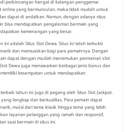
enjadi perbincangan hangat di kalangan penggemar
ot online yang bermunculan, maka tidak mudah untuk
dan dapat di andalkan. Namun, dengan adanya situs
emain bisa mendapatkan pengalaman bermain yang
ndapatkan kemenangan yang besar.
 ini adalah Situs Slot Dewa. Situs ini telah terbukti
arik dan memuaskan bagi para pemainnya. Dengan
emain dapat dengan mudah menemukan permainan slot
us Slot Dewa juga menawarkan berbagai jenis bonus dan
 memiliki kesempatan untuk mendapatkan
 terbaik tahun ini juga di pegang oleh Situs Slot Jackpot.
a yang lengkap dan berkualitas. Para pemain dapat
narik, mulai dari tema klasik hingga tema yang lebih
diakan layanan pelanggan yang ramah dan responsif,
n saat bermain di situs ini.