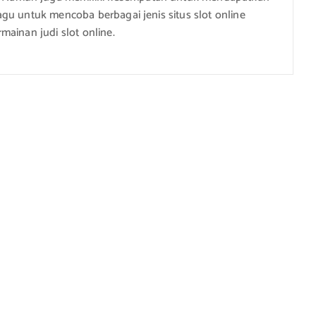
gu untuk mencoba berbagai jenis situs slot online
ainan judi slot online.