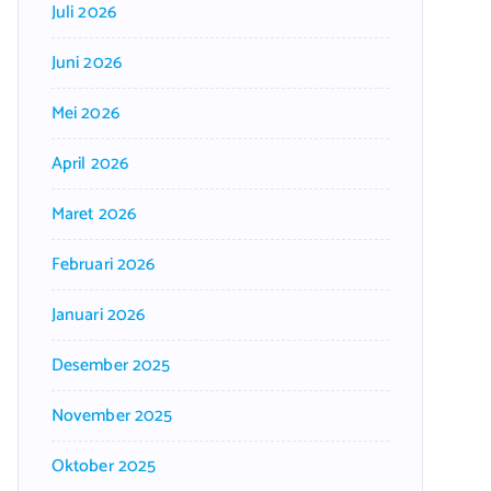
Juli 2026
Juni 2026
Mei 2026
April 2026
Maret 2026
Februari 2026
Januari 2026
Desember 2025
November 2025
Oktober 2025