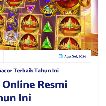
Agu, Sel, 2024
Gacor Terbaik Tahun Ini
t Online Resmi
hun Ini