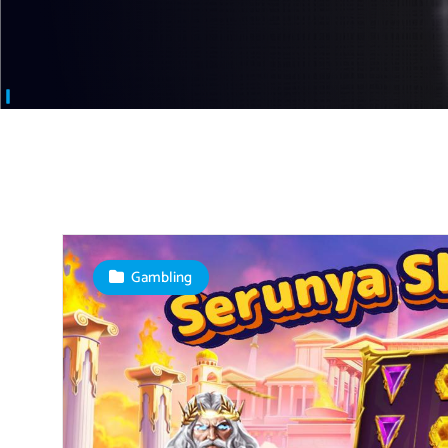
Gambling