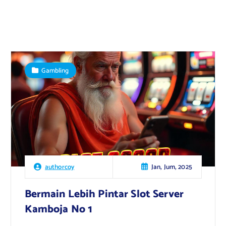
Gambling
Jan, Jum, 2025
authorcoy
Bermain Lebih Pintar Slot Server
Kamboja No 1