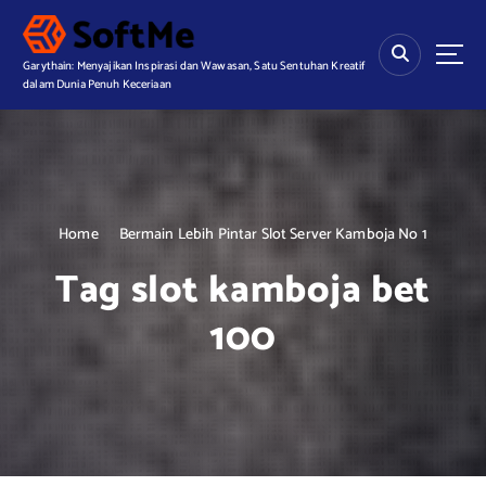
S
k
i
Garythain: Menyajikan Inspirasi dan Wawasan, Satu Sentuhan Kreatif
p
dalam Dunia Penuh Keceriaan
t
o
c
o
n
t
Home
Bermain Lebih Pintar Slot Server Kamboja No 1
e
Tag slot kamboja bet
n
t
100