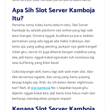
tahu cara jitu buat nambah pundi-pundi saldo kamu!
Apa Sih Slot Server Kamboja
Itu?
Pertama-tama, kalau kamu belum tahu, Slot Server
Kamboja itu adalah platform slot online yang lagi naik
daun banget. Gimana nggak, kualitasnya juara, koleksi
permainan yang ada nggak ada habis-habisnya, dan
tentu aja, yang paling penting, jackpot-nya gede banget!
Udah gitu, server ini juga dikenal dengan stabilitas yang
oke, jadi kamu nggak bakal ngerasain tuh namanya lag
atau buffering yang bikin kesel.
Coba bayangin deh, kamu lagi asik-asik main slot, tiba-
tiba servernya ngadat, dan uang yang kamu pasang
lenyap begitu aja. Wah, itu sih bener-bener nightmare,
kan? Nah, di
slot kamboja
No 1, kejadian kayak gitu
dijamin nggak bakal ada, jadi kamu bisa fokus main dan
berharap mendapatkan jackpot impian!
Kenapa Slot Server Kamboja