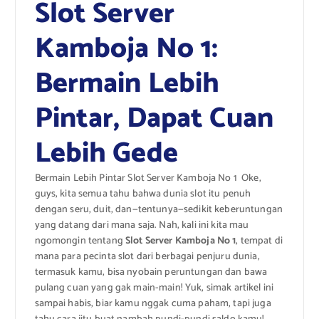
Slot Server
Kamboja No 1:
Bermain Lebih
Pintar, Dapat Cuan
Lebih Gede
Bermain Lebih Pintar Slot Server Kamboja No 1 Oke,
guys, kita semua tahu bahwa dunia slot itu penuh
dengan seru, duit, dan—tentunya—sedikit keberuntungan
yang datang dari mana saja. Nah, kali ini kita mau
ngomongin tentang
Slot Server Kamboja No 1
, tempat di
mana para pecinta slot dari berbagai penjuru dunia,
termasuk kamu, bisa nyobain peruntungan dan bawa
pulang cuan yang gak main-main! Yuk, simak artikel ini
sampai habis, biar kamu nggak cuma paham, tapi juga