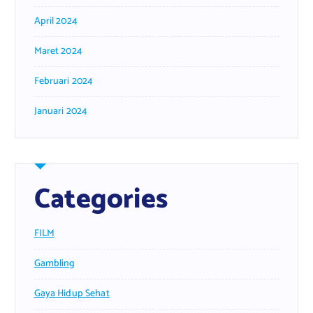
April 2024
Maret 2024
Februari 2024
Januari 2024
Categories
FILM
Gambling
Gaya Hidup Sehat