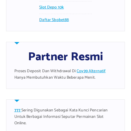
Slot Depo 10k
Daftar Sbobet88
Partner Resmi
Proses Deposit Dan Withdrawal Di
Coy99 Alternatif
Hanya Membutuhkan Waktu Beberapa Menit.
777
Sering Digunakan Sebagai Kata Kunci Pencarian
Untuk Berbagai Informasi Seputar Permainan Slot
Online.