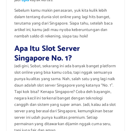
jadi
tipis
kayak kertas.
Sebelum kamu makin penasaran, yuk kita kulik lebih
dalam tentang dunia slot online yang lagi hits banget,
terutama yang dari Singapore. Siapa tahu, setelah baca
artikel ini, kamu jadi mau nyoba keberuntungan dan
nambah saldo di rekening, siapa tau hoki!
Apa Itu Slot Server
Singapore No. 1?
Jadi gini, Sobat, sekarang ini ada banyak banget platform
slot online yang bisa kamu coba, tapi nggak semuanya
punya kualitas yang sama. Nah, salah satu yang lagi naik
daun adalah slot server Singapore yang katanya “No. 1”.
Tapi kok bisa? Kenapa Singapore? Coba deh bayangin,
negara kecil ini terkenal banget dengan teknologi
canggih dan sistem yang super aman. Jadi, kalau ada slot
server yang berasal dari Singapore, kemungkinan besar
server ini udah punya kualitas premium. Setiap
permainan yang ditawarkan dijamin nggak cuma seru,
tapi juga fair dan aman.