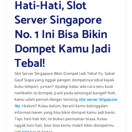
Hati-Hati, Slot
Server Singapore
No. 1 Ini Bisa Bikin
Dompet Kamu Jadi
Tebal!
Slot Server Singapore Bikin Dompet Jadi Tebal Yo, Sobat
Gaul! Siapa yang nggak pengen dompetnya tebal kayak
buku telepon, ya kan? Apalagi kalau ada cara seru buat
nambahin isi dompet, pasti pada semangat banget! Nah,
kamu udah pernah denger tentang
slot server Singapore
No. 1
belum? Kalau belum, berarti kamu ketinggalan
informasi keren yang bisa bikin dompet kamu jadi berisi.
Tapi, hati-hati loh, ini bukan permainan biasa. Kalau
nggak hati-hati, bisa-bisa kamu malah bikin dompetmu