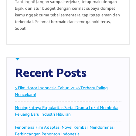
Tapi, ingat! Jangan sampai terjebak, tetap main dengan
bijak, dan atur budget dengan cermat supaya dompet
kamu nggak cuma tebal sementara, tapi tetap aman dan
terkendali. Selamat bermain dan semoga hoki terus,
Sobat!
Recent Posts
5 Film Horor Indonesia Tahun 2026 Terbaru Paling
Mencekam!
Meningkatnya Popularitas Serial Drama Lokal Membuka
Peluang Baru Industri Hiburan
Fenomena Film Adaptasi Novel Kembali Mendominasi
Perbincangan Penonton Indonesia