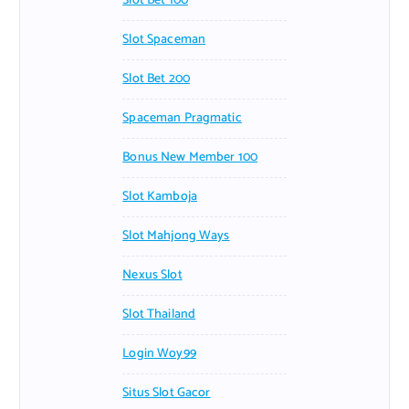
Slot Bet 100
Slot Spaceman
Slot Bet 200
Spaceman Pragmatic
Bonus New Member 100
Slot Kamboja
Slot Mahjong Ways
Nexus Slot
Slot Thailand
Login Woy99
Situs Slot Gacor