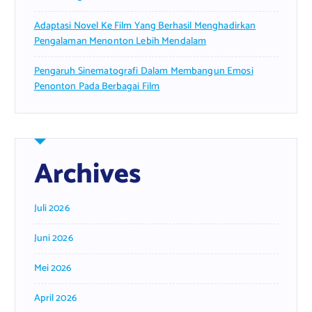
Adaptasi Novel Ke Film Yang Berhasil Menghadirkan
Pengalaman Menonton Lebih Mendalam
Pengaruh Sinematografi Dalam Membangun Emosi
Penonton Pada Berbagai Film
Archives
Juli 2026
Juni 2026
Mei 2026
April 2026