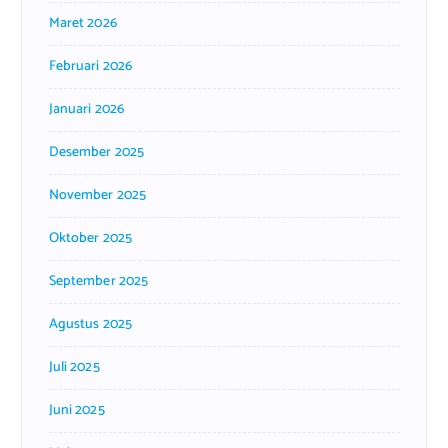
Maret 2026
Februari 2026
Januari 2026
Desember 2025
November 2025
Oktober 2025
September 2025
Agustus 2025
Juli 2025
Juni 2025