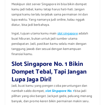
Meskipun slot server Singapore ini bisa bikin dompet
kamu jadi tebal, kamu tetap harus hati-hati. Jangan
sampai kamu terlalu terjebak sama permainan ini dan
lupa waktu. Yang namanya judi online, kalau nggak
diatur, bisa jadi berbahaya.
Ingat, tujuan utama kamu main
slot singapore
adalah
buat hiburan, bukan untuk jadi sumber utama
pendapatan. Jadi, pastikan kamu selalu main dengan
tanggung jawab dan sesuai dengan kemampuan
finansial kamu.
Slot Singapore No. 1 Bikin
Dompet Tebal, Tapi Jangan
Lupa Jaga Diri!
Jadi, buat kamu yang pengen coba peruntungan dan
nambah saldo dompet,
slot Singapore No. 1
bisa jadi
pilihan yang oke banget. Jackpot gede, peluang menang
banyak, dan promo keren bikin permainan makin seru.