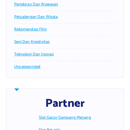
Pemikiran Dan Wawasan
Petualangan Dan Wisata
Rekomendasi Film
Seni Dan Kreativitas
Teknologi Dan Inovasi
Uncategorized
Partner
Slot Gacor Gampang Menang