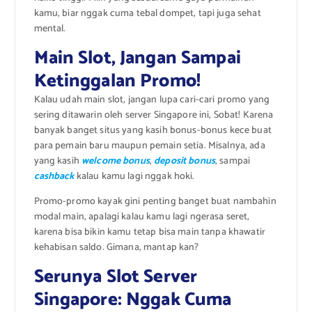
kamu, biar nggak cuma tebal dompet, tapi juga sehat
mental.
Main Slot, Jangan Sampai
Ketinggalan Promo!
Kalau udah main slot, jangan lupa cari-cari promo yang
sering ditawarin oleh server Singapore ini, Sobat! Karena
banyak banget situs yang kasih bonus-bonus kece buat
para pemain baru maupun pemain setia. Misalnya, ada
yang kasih
welcome bonus
,
deposit bonus
, sampai
cashback
kalau kamu lagi nggak hoki.
Promo-promo kayak gini penting banget buat nambahin
modal main, apalagi kalau kamu lagi ngerasa seret,
karena bisa bikin kamu tetap bisa main tanpa khawatir
kehabisan saldo. Gimana, mantap kan?
Serunya Slot Server
Singapore: Nggak Cuma