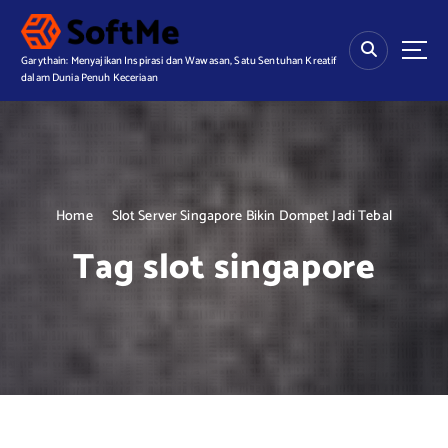
S
k
i
Garythain: Menyajikan Inspirasi dan Wawasan, Satu Sentuhan Kreatif
p
dalam Dunia Penuh Keceriaan
t
o
c
o
n
t
Home
Slot Server Singapore Bikin Dompet Jadi Tebal
e
Tag slot singapore
n
t