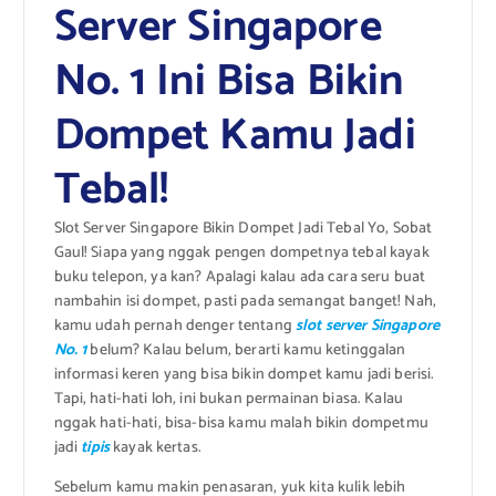
Server Singapore
No. 1 Ini Bisa Bikin
Dompet Kamu Jadi
Tebal!
Slot Server Singapore Bikin Dompet Jadi Tebal Yo, Sobat
Gaul! Siapa yang nggak pengen dompetnya tebal kayak
buku telepon, ya kan? Apalagi kalau ada cara seru buat
nambahin isi dompet, pasti pada semangat banget! Nah,
kamu udah pernah denger tentang
slot server Singapore
No. 1
belum? Kalau belum, berarti kamu ketinggalan
informasi keren yang bisa bikin dompet kamu jadi berisi.
Tapi, hati-hati loh, ini bukan permainan biasa. Kalau
nggak hati-hati, bisa-bisa kamu malah bikin dompetmu
jadi
tipis
kayak kertas.
Sebelum kamu makin penasaran, yuk kita kulik lebih