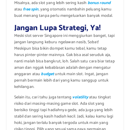
Misalnya, ada slot yang lebih sering kasih
bonus round
atau
free spin
, yang otomatis nambahin peluang kamu
buat menang tanpa perlu mengeluarkan banyak modal.
Jangan Lupa Strategi, Ya!
Meski slot server Singapore ini menggiurkan banget, tapi
jangan langsung keburu ngelawan nasib, Sobat!
Meskipun bisa bikin dompet kamu tebal, kamu tetap
harus pinter-pinter mainnya. Gak bisa asal seruduk aja,
nanti malah bisa bangkrut, loh. Salah satu cara biar tetap
aman dan nggak kebablasan adalah dengan mengatur
anggaran atau
budget
untuk main slot. Ingat, jangan
pernah bermain lebih dari yang kamu sanggup untuk
kehilangan.
Selain itu, cari tahu juga tentang
volatility
atau tingkat
risiko dari masing-masing game slot. Ada slot yang
berisiko tinggi tapi hadiahnya gede, ada juga yang lebih
stabil dan sering kasih hadiah kecil. Jadi, kalau kamu lagi
hoki, jangan terlalu banyak tergoda untuk main yang
risiko tinggi. Pilih yang sesuai sama gaya permainan