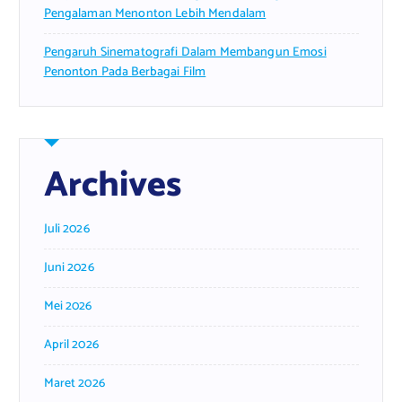
Pengalaman Menonton Lebih Mendalam
Pengaruh Sinematografi Dalam Membangun Emosi
Penonton Pada Berbagai Film
Archives
Juli 2026
Juni 2026
Mei 2026
April 2026
Maret 2026