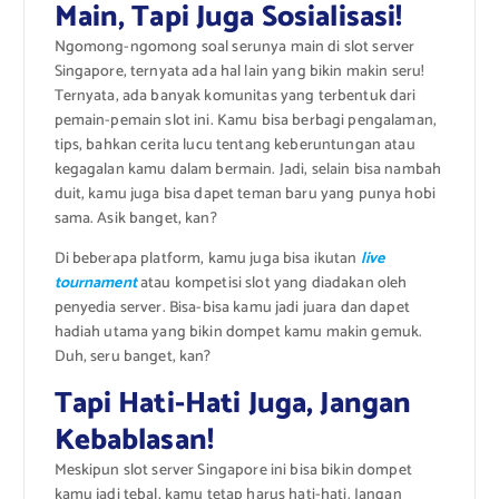
Main, Tapi Juga Sosialisasi!
Ngomong-ngomong soal serunya main di slot server
Singapore, ternyata ada hal lain yang bikin makin seru!
Ternyata, ada banyak komunitas yang terbentuk dari
pemain-pemain slot ini. Kamu bisa berbagi pengalaman,
tips, bahkan cerita lucu tentang keberuntungan atau
kegagalan kamu dalam bermain. Jadi, selain bisa nambah
duit, kamu juga bisa dapet teman baru yang punya hobi
sama. Asik banget, kan?
Di beberapa platform, kamu juga bisa ikutan
live
tournament
atau kompetisi slot yang diadakan oleh
penyedia server. Bisa-bisa kamu jadi juara dan dapet
hadiah utama yang bikin dompet kamu makin gemuk.
Duh, seru banget, kan?
Tapi Hati-Hati Juga, Jangan
Kebablasan!
Meskipun slot server Singapore ini bisa bikin dompet
kamu jadi tebal, kamu tetap harus hati-hati. Jangan