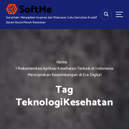
S
k
i
Garythain: Menyajikan Inspirasi dan Wawasan, Satu Sentuhan Kreatif
p
dalam Dunia Penuh Keceriaan
t
o
c
o
n
t
Home
e
7 Rekomendasi Aplikasi Kesehatan Terbaik di Indonesia:
n
Menciptakan Keseimbangan di Era Digital
t
Tag
TeknologiKesehatan