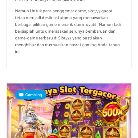
terus terhubung dengan platform ini.
Namun Untuk para penggemar game, slot777 gacor
tetap menjadi destinasi utama yang menawarkan
berbagai pilihan game menarik dan inovatif. Namun Jadi,
bersiaplah untuk merasakan serunya pembaruan dan
game-game terbaru di Slot777 yang pasti akan
menghibur dan memuaskan hasrat gaming Anda tahun
ini.
Gambling