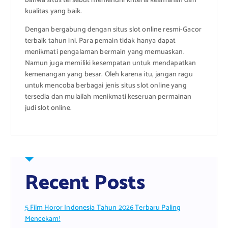
bahwa situs tersebut memenuhi kriteria keamanan dan
kualitas yang baik.
Dengan bergabung dengan situs slot online resmi-Gacor
terbaik tahun ini. Para pemain tidak hanya dapat
menikmati pengalaman bermain yang memuaskan.
Namun juga memiliki kesempatan untuk mendapatkan
kemenangan yang besar. Oleh karena itu, jangan ragu
untuk mencoba berbagai jenis situs slot online yang
tersedia dan mulailah menikmati keseruan permainan
judi slot online.
Recent Posts
5 Film Horor Indonesia Tahun 2026 Terbaru Paling
Mencekam!