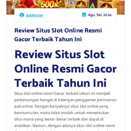
Agu, Sel, 2024
authorcoy
Review Situs Slot Online Resmi
Gacor Terbaik Tahun Ini
Review Situs Slot
Online Resmi Gacor
Terbaik Tahun Ini
Situs slot online resmi Gacor terbaik tahun ini menjadi
perbincangan hangat di kalangan penggemar permainan
judi online. Dengan banyaknya situs slot online yang
bermunculan, maka tidak mudah untuk menentukan
situs mana yang benar-benar terbaik dan dapat di
andalkan. Namun, dengan adanya situs slot online resmi