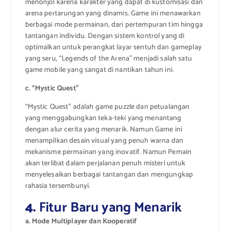
menonjol karena karakter yang dapat di kustomisasi dan
arena pertarungan yang dinamis. Game ini menawarkan
berbagai mode permainan, dari pertempuran tim hingga
tantangan individu. Dengan sistem kontrol yang di
optimalkan untuk perangkat layar sentuh dan gameplay
yang seru, “Legends of the Arena” menjadi salah satu
game mobile yang sangat di nantikan tahun ini.
c. “Mystic Quest”
“Mystic Quest” adalah game puzzle dan petualangan
yang menggabungkan teka-teki yang menantang
dengan alur cerita yang menarik. Namun Game ini
menampilkan desain visual yang penuh warna dan
mekanisme permainan yang inovatif. Namun Pemain
akan terlibat dalam perjalanan penuh misteri untuk
menyelesaikan berbagai tantangan dan mengungkap
rahasia tersembunyi.
4.
Fitur Baru yang Menarik
a. Mode Multiplayer dan Kooperatif