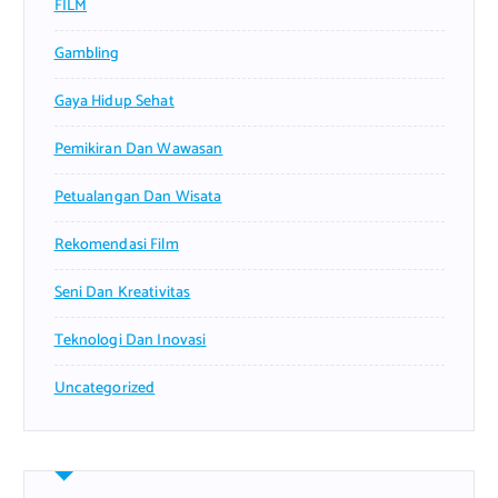
FILM
Gambling
Gaya Hidup Sehat
Pemikiran Dan Wawasan
Petualangan Dan Wisata
Rekomendasi Film
Seni Dan Kreativitas
Teknologi Dan Inovasi
Uncategorized