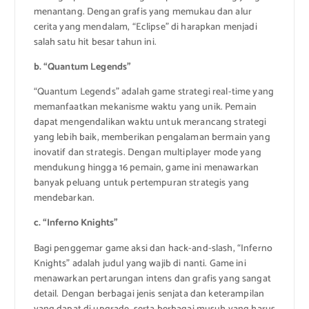
menantang. Dengan grafis yang memukau dan alur
cerita yang mendalam, “Eclipse” di harapkan menjadi
salah satu hit besar tahun ini.
b. “Quantum Legends”
“Quantum Legends” adalah game strategi real-time yang
memanfaatkan mekanisme waktu yang unik. Pemain
dapat mengendalikan waktu untuk merancang strategi
yang lebih baik, memberikan pengalaman bermain yang
inovatif dan strategis. Dengan multiplayer mode yang
mendukung hingga 16 pemain, game ini menawarkan
banyak peluang untuk pertempuran strategis yang
mendebarkan.
c. “Inferno Knights”
Bagi penggemar game aksi dan hack-and-slash, “Inferno
Knights” adalah judul yang wajib di nanti. Game ini
menawarkan pertarungan intens dan grafis yang sangat
detail. Dengan berbagai jenis senjata dan keterampilan