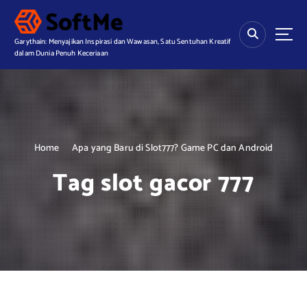
S
k
i
Garythain: Menyajikan Inspirasi dan Wawasan, Satu Sentuhan Kreatif
p
dalam Dunia Penuh Keceriaan
t
o
c
o
n
t
Home
Apa yang Baru di Slot777? Game PC dan Android
e
Tag slot gacor 777
n
t