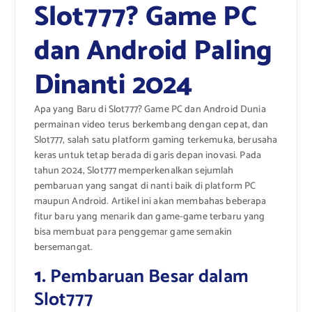
Slot777? Game PC
dan Android Paling
Dinanti 2024
Apa yang Baru di Slot777? Game PC dan Android Dunia
permainan video terus berkembang dengan cepat, dan
Slot777, salah satu platform gaming terkemuka, berusaha
keras untuk tetap berada di garis depan inovasi. Pada
tahun 2024, Slot777 memperkenalkan sejumlah
pembaruan yang sangat di nanti baik di platform PC
maupun Android. Artikel ini akan membahas beberapa
fitur baru yang menarik dan game-game terbaru yang
bisa membuat para penggemar game semakin
bersemangat.
1.
Pembaruan Besar dalam
Slot777