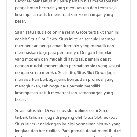
Gacor terbaik tahun ini, para pemain bisa mendapatkan
pengalaman bermain yang memuaskan dan tentu saja
kesempatan untuk mendapatkan kemenangan yang
besar.
Salah satu situs slot online resmi Gacor terbaik tahun ini
adalah Situs Slot Dewa. Situs ini telah terbukti mampu
memberikan pengalaman bermain yang menarik dan
memuaskan bagi para pemainnya. Dengan tampilan
yang modern dan mudah di navigasi, pemain dapat
dengan mudah menemukan permainan slot yang sesuai
dengan selera mereka. Selain itu, Situs Slot Dewa juga
menawarkan berbagai jenis bonus dan promosi yang
menggiurkan, sehingga para pemain memiliki
kesempatan untuk mendapatkan kemenangan yang
besar.
Selain Situs Slot Dewa, situs slot online resmi Gacor
terbaik tahun ini juga di pegang oleh Situs Slot Jackpot.
Situs ini terkenal dengan koleksi permainan slotnya yang
lengkap dan berkualitas. Para pemain dapat memilih dari