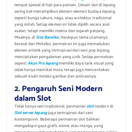
tempat spesial di hati para pemain. Desain slot di Jepang
sering kali menampilkan elemen-elemen budaya Jepang,
seperti bunga sakura, naga, atau arsitektur tradisional
yang indah. Setiap elemen ini tidak dipilih secara asal-
asalan, tetapi memiliki makna dan sejarah panjang.
Misalnya, di
Slot Bandito
, meskipun tema utamanya
berasal dari Meksiko, permainan ini juga memadukan
elemen artistik yang terinspirasi dari seni pop Jepang,
menciptakan pengalaman yang unik. Setiap permainan
seperti
Akun Pro Jepang
memiliki daya tarik visual yang
tidak hanya memikat mata, tetapi juga menceritakan
sebuah kisah melalui gambar dan animasinya.
2. Pengaruh Seni Modern
dalam Slot
Tidak hanya seni tradisional, permainan
slot
modern di
Slot server Jepang
juga terinspirasi dari seni
kontemporer. Beberapa permainan slot bahkan
mengadopsi gaya grafis anime atau manga, yang