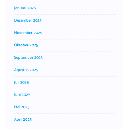
Januari 2026
Desember 2025
November 2025
Oktober 2025
September 2025
Agustus 2025
Juli 2025
Juni 2025
Mei 2025
April 2025