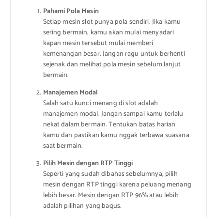
Pahami Pola Mesin
Setiap mesin slot punya pola sendiri. Jika kamu
sering bermain, kamu akan mulai menyadari
kapan mesin tersebut mulai memberi
kemenangan besar. Jangan ragu untuk berhenti
sejenak dan melihat pola mesin sebelum lanjut
bermain.
Manajemen Modal
Salah satu kunci menang di slot adalah
manajemen modal. Jangan sampai kamu terlalu
nekat dalam bermain. Tentukan batas harian
kamu dan pastikan kamu nggak terbawa suasana
saat bermain.
Pilih Mesin dengan RTP Tinggi
Seperti yang sudah dibahas sebelumnya, pilih
mesin dengan RTP tinggi karena peluang menang
lebih besar. Mesin dengan RTP 96% atau lebih
adalah pilihan yang bagus.