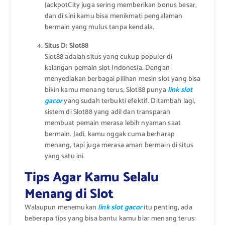
JackpotCity juga sering memberikan bonus besar,
dan di sini kamu bisa menikmati pengalaman
bermain yang mulus tanpa kendala.
Situs D: Slot88
Slot88 adalah situs yang cukup populer di
kalangan pemain slot Indonesia. Dengan
menyediakan berbagai pilihan mesin slot yang bisa
bikin kamu menang terus, Slot88 punya
link slot
gacor
yang sudah terbukti efektif. Ditambah lagi,
sistem di Slot88 yang adil dan transparan
membuat pemain merasa lebih nyaman saat
bermain. Jadi, kamu nggak cuma berharap
menang, tapi juga merasa aman bermain di situs
yang satu ini.
Tips Agar Kamu Selalu
Menang di Slot
Walaupun menemukan
link slot gacor
itu penting, ada
beberapa tips yang bisa bantu kamu biar menang terus: