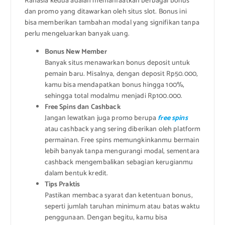
Rahasia kedua adalah memanfaatkan berbagai bonus
dan promo yang ditawarkan oleh situs slot. Bonus ini
bisa memberikan tambahan modal yang signifikan tanpa
perlu mengeluarkan banyak uang.
Bonus New Member
Banyak situs menawarkan bonus deposit untuk
pemain baru. Misalnya, dengan deposit Rp50.000,
kamu bisa mendapatkan bonus hingga 100%,
sehingga total modalmu menjadi Rp100.000.
Free Spins dan Cashback
Jangan lewatkan juga promo berupa
free spins
atau cashback yang sering diberikan oleh platform
permainan. Free spins memungkinkanmu bermain
lebih banyak tanpa mengurangi modal, sementara
cashback mengembalikan sebagian kerugianmu
dalam bentuk kredit.
Tips Praktis
Pastikan membaca syarat dan ketentuan bonus,
seperti jumlah taruhan minimum atau batas waktu
penggunaan. Dengan begitu, kamu bisa