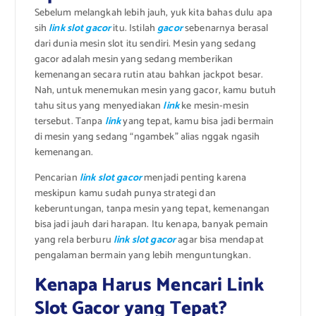
Sebelum melangkah lebih jauh, yuk kita bahas dulu apa
sih
link slot gacor
itu. Istilah
gacor
sebenarnya berasal
dari dunia mesin slot itu sendiri. Mesin yang sedang
gacor adalah mesin yang sedang memberikan
kemenangan secara rutin atau bahkan jackpot besar.
Nah, untuk menemukan mesin yang gacor, kamu butuh
tahu situs yang menyediakan
link
ke mesin-mesin
tersebut. Tanpa
link
yang tepat, kamu bisa jadi bermain
di mesin yang sedang “ngambek” alias nggak ngasih
kemenangan.
Pencarian
link slot gacor
menjadi penting karena
meskipun kamu sudah punya strategi dan
keberuntungan, tanpa mesin yang tepat, kemenangan
bisa jadi jauh dari harapan. Itu kenapa, banyak pemain
yang rela berburu
link slot gacor
agar bisa mendapat
pengalaman bermain yang lebih menguntungkan.
Kenapa Harus Mencari Link
Slot Gacor yang Tepat?