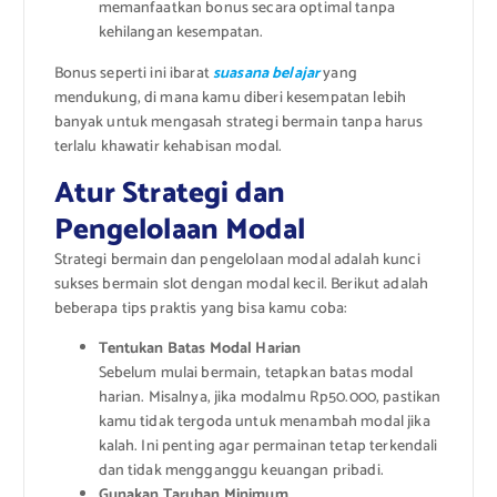
memanfaatkan bonus secara optimal tanpa
kehilangan kesempatan.
Bonus seperti ini ibarat
suasana belajar
yang
mendukung, di mana kamu diberi kesempatan lebih
banyak untuk mengasah strategi bermain tanpa harus
terlalu khawatir kehabisan modal.
Atur Strategi dan
Pengelolaan Modal
Strategi bermain dan pengelolaan modal adalah kunci
sukses bermain slot dengan modal kecil. Berikut adalah
beberapa tips praktis yang bisa kamu coba:
Tentukan Batas Modal Harian
Sebelum mulai bermain, tetapkan batas modal
harian. Misalnya, jika modalmu Rp50.000, pastikan
kamu tidak tergoda untuk menambah modal jika
kalah. Ini penting agar permainan tetap terkendali
dan tidak mengganggu keuangan pribadi.
Gunakan Taruhan Minimum