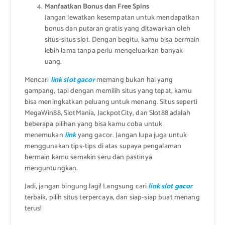
Manfaatkan Bonus dan Free Spins
Jangan lewatkan kesempatan untuk mendapatkan
bonus dan putaran gratis yang ditawarkan oleh
situs-situs slot. Dengan begitu, kamu bisa bermain
lebih lama tanpa perlu mengeluarkan banyak
uang.
Mencari
link slot gacor
memang bukan hal yang
gampang, tapi dengan memilih situs yang tepat, kamu
bisa meningkatkan peluang untuk menang. Situs seperti
MegaWin88, SlotMania, JackpotCity, dan Slot88 adalah
beberapa pilihan yang bisa kamu coba untuk
menemukan
link
yang gacor. Jangan lupa juga untuk
menggunakan tips-tips di atas supaya pengalaman
bermain kamu semakin seru dan pastinya
menguntungkan.
Jadi, jangan bingung lagi! Langsung cari
link slot gacor
terbaik, pilih situs terpercaya, dan siap-siap buat menang
terus!