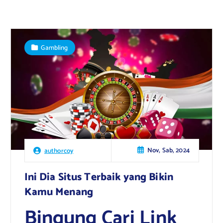
Gambling
Nov, Sab, 2024
authorcoy
Ini Dia Situs Terbaik yang Bikin
Kamu Menang
Bingung Cari Link