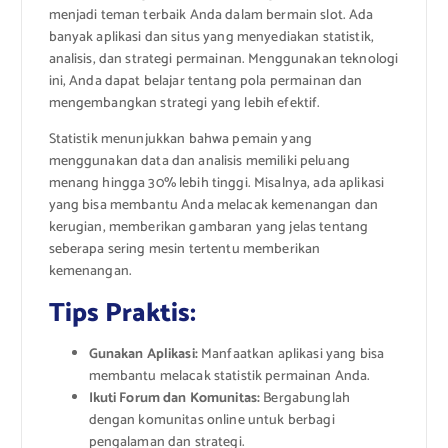
menjadi teman terbaik Anda dalam bermain slot. Ada
banyak aplikasi dan situs yang menyediakan statistik,
analisis, dan strategi permainan. Menggunakan teknologi
ini, Anda dapat belajar tentang pola permainan dan
mengembangkan strategi yang lebih efektif.
Statistik menunjukkan bahwa pemain yang
menggunakan data dan analisis memiliki peluang
menang hingga 30% lebih tinggi. Misalnya, ada aplikasi
yang bisa membantu Anda melacak kemenangan dan
kerugian, memberikan gambaran yang jelas tentang
seberapa sering mesin tertentu memberikan
kemenangan.
Tips Praktis:
Gunakan Aplikasi:
Manfaatkan aplikasi yang bisa
membantu melacak statistik permainan Anda.
Ikuti Forum dan Komunitas:
Bergabunglah
dengan komunitas online untuk berbagi
pengalaman dan strategi.