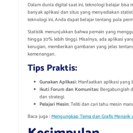
Dalam dunia digital saat ini, teknologi belajar bis
banyak aplikasi dan situs yang menyediakan statist
teknologi ini, Anda dapat belajar tentang pola pe
Statistik menunjukkan bahwa pemain yang menggu
hingga 30% lebih tinggi. Misalnya, ada aplikasi
kerugian, memberikan gambaran yang jelas tentan
kemenangan.
Tips Praktis:
Gunakan Aplikasi:
Manfaatkan aplikasi yang 
Ikuti Forum dan Komunitas:
Bergabunglah d
dan strategi.
Pelajari Mesin:
Teliti dan cari tahu mesin ma
Baca juga :
Mengungkap Tema dan Grafis Menarik d