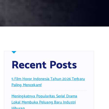
Recent Posts
5 Film Horor Indonesia Tahun 2026 Terbaru
Paling Mencekam!
Meningkatnya Popularitas Serial Drama
Lokal Membuka Peluang Baru Industri
Hiburan