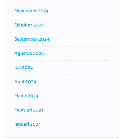
November 2024
Oktober 2024
September 2024
Agustus 2024
Juli 2024
April 2024
Maret 2024
Februari 2024
Januari 2024