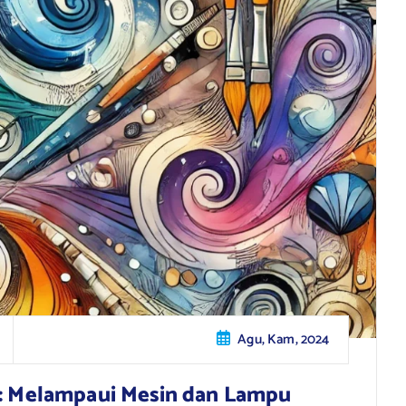
Agu, Kam, 2024
ot: Melampaui Mesin dan Lampu