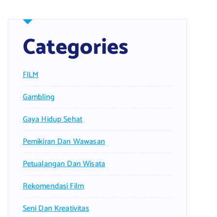
Categories
FILM
Gambling
Gaya Hidup Sehat
Pemikiran Dan Wawasan
Petualangan Dan Wisata
Rekomendasi Film
Seni Dan Kreativitas