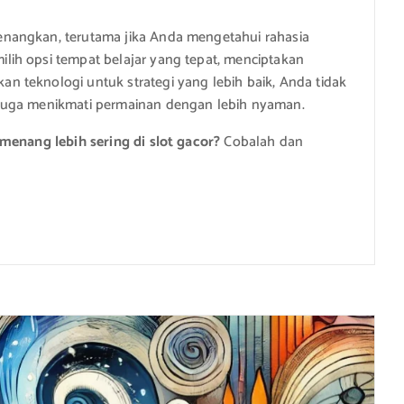
nangkan, terutama jika Anda mengetahui rahasia
ih opsi tempat belajar yang tepat, menciptakan
 teknologi untuk strategi yang lebih baik, Anda tidak
juga menikmati permainan dengan lebih nyaman.
menang lebih sering di slot gacor?
Cobalah dan