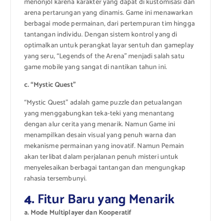
menonjol karena karakter yang dapat di kustomisasi dan
arena pertarungan yang dinamis. Game ini menawarkan
berbagai mode permainan, dari pertempuran tim hingga
tantangan individu. Dengan sistem kontrol yang di
optimalkan untuk perangkat layar sentuh dan gameplay
yang seru, “Legends of the Arena” menjadi salah satu
game mobile yang sangat di nantikan tahun ini.
c. “Mystic Quest”
“Mystic Quest” adalah game puzzle dan petualangan
yang menggabungkan teka-teki yang menantang
dengan alur cerita yang menarik. Namun Game ini
menampilkan desain visual yang penuh warna dan
mekanisme permainan yang inovatif. Namun Pemain
akan terlibat dalam perjalanan penuh misteri untuk
menyelesaikan berbagai tantangan dan mengungkap
rahasia tersembunyi.
4.
Fitur Baru yang Menarik
a. Mode Multiplayer dan Kooperatif