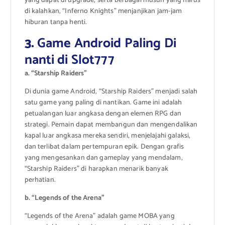
yang dapat di upgrade, serta berbagai musuh yang harus
di kalahkan, “Inferno Knights” menjanjikan jam-jam
hiburan tanpa henti.
3.
Game Android Paling Di
nanti di Slot777
a. “Starship Raiders”
Di dunia game Android, “Starship Raiders” menjadi salah
satu game yang paling di nantikan. Game ini adalah
petualangan luar angkasa dengan elemen RPG dan
strategi. Pemain dapat membangun dan mengendalikan
kapal luar angkasa mereka sendiri, menjelajahi galaksi,
dan terlibat dalam pertempuran epik. Dengan grafis
yang mengesankan dan gameplay yang mendalam,
“Starship Raiders” di harapkan menarik banyak
perhatian.
b. “Legends of the Arena”
“Legends of the Arena” adalah game MOBA yang