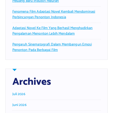
Peluang Baru Industri Hiburan
Fenomena Film Adaptasi Novel Kembali Mendominasi
Perbincangan Penonton Indonesia
Adaptasi Novel Ke Film Yang Berhasil Menghadirkan
Pengalaman Menonton Lebih Mendalam
Pengaruh Sinematografi Dalam Membangun Emosi
Penonton Pada Berbagai Film
Archives
Juli 2026
Juni 2026