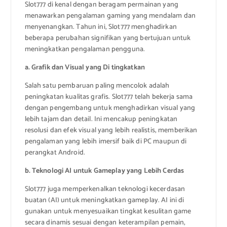
Slot777 di kenal dengan beragam permainan yang
menawarkan pengalaman gaming yang mendalam dan
menyenangkan. Tahun ini, Slot777 menghadirkan
beberapa perubahan signifikan yang bertujuan untuk
meningkatkan pengalaman pengguna.
a. Grafik dan Visual yang Di tingkatkan
Salah satu pembaruan paling mencolok adalah
peningkatan kualitas grafis. Slot777 telah bekerja sama
dengan pengembang untuk menghadirkan visual yang
lebih tajam dan detail. Ini mencakup peningkatan
resolusi dan efek visual yang lebih realistis, memberikan
pengalaman yang lebih imersif baik di PC maupun di
perangkat Android.
b. Teknologi AI untuk Gameplay yang Lebih Cerdas
Slot777 juga memperkenalkan teknologi kecerdasan
buatan (AI) untuk meningkatkan gameplay. AI ini di
gunakan untuk menyesuaikan tingkat kesulitan game
secara dinamis sesuai dengan keterampilan pemain,