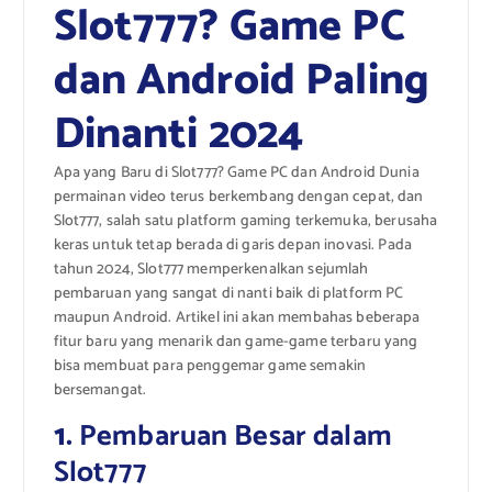
Slot777? Game PC
dan Android Paling
Dinanti 2024
Apa yang Baru di Slot777? Game PC dan Android Dunia
permainan video terus berkembang dengan cepat, dan
Slot777, salah satu platform gaming terkemuka, berusaha
keras untuk tetap berada di garis depan inovasi. Pada
tahun 2024, Slot777 memperkenalkan sejumlah
pembaruan yang sangat di nanti baik di platform PC
maupun Android. Artikel ini akan membahas beberapa
fitur baru yang menarik dan game-game terbaru yang
bisa membuat para penggemar game semakin
bersemangat.
1.
Pembaruan Besar dalam
Slot777