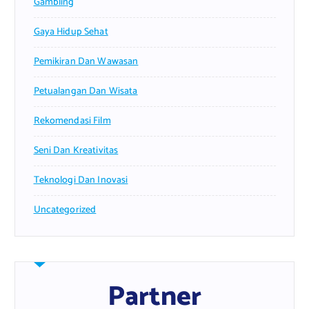
Gambling
Gaya Hidup Sehat
Pemikiran Dan Wawasan
Petualangan Dan Wisata
Rekomendasi Film
Seni Dan Kreativitas
Teknologi Dan Inovasi
Uncategorized
Partner