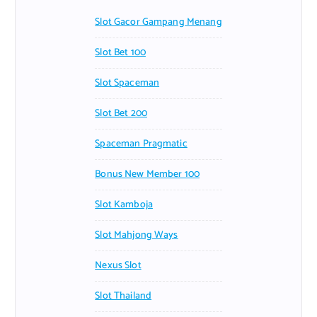
Slot Gacor Gampang Menang
Slot Bet 100
Slot Spaceman
Slot Bet 200
Spaceman Pragmatic
Bonus New Member 100
Slot Kamboja
Slot Mahjong Ways
Nexus Slot
Slot Thailand